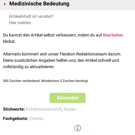
Pfefferminze
vor und hat einen
Terpentingeruch
.
Medizinische Bedeutung
dient es als biologisches
Insektizid
. In der
Histopathologie
setzt man
Limonen als Ersatzstoff für
Xylol
zur
Paraffineinbettung
und
Limonen und seine
Oxidationsprodukte
(z.B. Limonen-1,2-oxid) können
Artikelinhalt ist veraltet?
Entparaffinierung
ein.
die
Haut
und die
Atemwege
irritieren, wenn die
Exposition
über einen
Hier melden
längeren Zeitraum erfolgt. Bei Ratten konnte durch Limonen
Nierenkrebs
ausgelöst werden. Die
kanzerogene
Wirkung auf den Menschen ist nicht
Du kannst den Artikel selbst verbessern, indem du auf
Bearbeiten
klassifizierbar.
klickst.
Alternativ kümmert sich unser Flexikon-Redaktionsteam darum.
Deine zusätzlichen Angaben helfen uns, den Artikel schnell und
vollständig zu aktualisieren:
500
Zeichen verbleibend. Mindestens 5 Zeichen benötigt.
Absenden
Stichworte:
Kohlenwasserstoff
,
Terpen
Fachgebiete:
Chemie