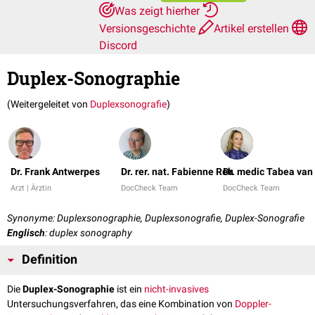
Was zeigt hierher
Versionsgeschichte
Artikel erstellen
Discord
Duplex-Sonographie
(Weitergeleitet von
Duplexsonografie
)
Dr. Frank Antwerpes
Dr. rer. nat. Fabienne Reh
Dr. medic Tabea van
Arzt | Ärztin
DocCheck Team
DocCheck Team
Synonyme: Duplexsonographie, Duplexsonografie, Duplex-Sonografie
Englisch
: duplex sonography
Definition
Die
Duplex-Sonographie
ist ein
nicht-invasives
Untersuchungsverfahren, das eine Kombination von
Doppler-