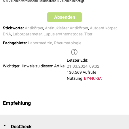
500
Zeichen verbleibend. Mindestens 5 Zeichen benötigt.
dsDNA-haltiges
Riesenmitochondrium
(
Kinetoplast
) besitzt.
Ausschließlich dsDNA-Antikörper reagieren mit dem Kinetoplasten.
Absenden
Referenzbereich
Im Normalfall sollte der
Antikörpertiter
< 10 betragen.
Stichworte:
Antikörper
,
Antinukleärer Antikörper
,
Autoantikörper
,
DNA
,
Laborparameter
,
Lupus erythematodes
,
Titer
Erhöhte Werte
Fachgebiete:
Labormedizin
,
Rheumatologie
Erhöhte Antikörper-Titer treten besonders bei SLE-Patienten auf. Jedoch
lassen sich auch im Rahmen anderer Kollagenosen dsDNA-Antikörper
nachweisen.
Letzter Edit:
Wichtiger Hinweis zu diesem Artikel
21.03.2024, 09:02
130.569 Aufrufe
Nutzung:
BY-NC-SA
Empfehlung
DocCheck