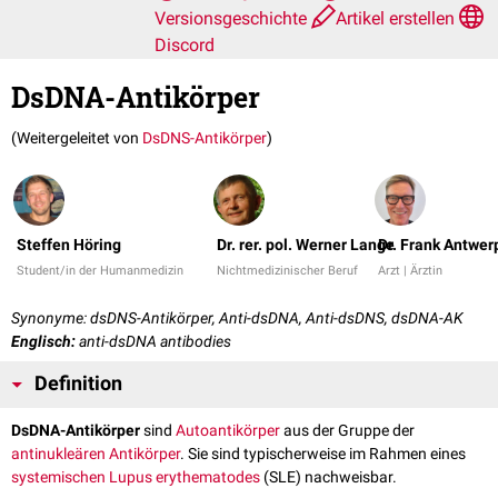
Versionsgeschichte
Artikel erstellen
Discord
DsDNA-Antikörper
(Weitergeleitet von
DsDNS-Antikörper
)
Steffen Höring
Dr. rer. pol. Werner Lange
Dr. Frank Antwer
Student/in der Humanmedizin
Nichtmedizinischer Beruf
Arzt | Ärztin
Synonyme: dsDNS-Antikörper, Anti-dsDNA, Anti-dsDNS, dsDNA-AK
Englisch:
anti-dsDNA antibodies
Definition
DsDNA-Antikörper
sind
Autoantikörper
aus der Gruppe der
antinukleären Antikörper
. Sie sind typischerweise im Rahmen eines
systemischen Lupus erythematodes
(SLE) nachweisbar.