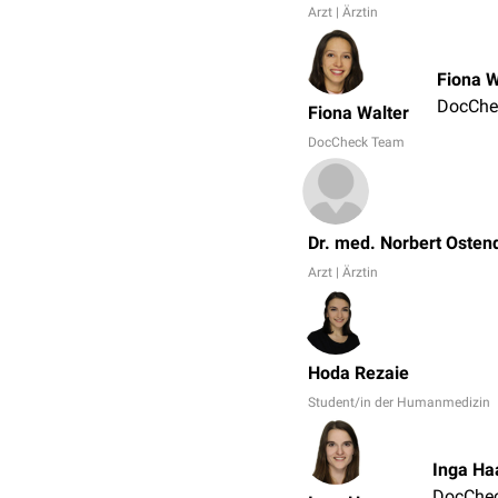
Arzt | Ärztin
Fiona W
DocChe
Fiona Walter
DocCheck Team
Dr. med. Norbert Osten
Arzt | Ärztin
Hoda Rezaie
Student/in der Humanmedizin
Inga Ha
DocChe