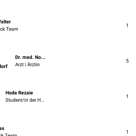
alter
1
ck Team
Dr. med. Norbert Ostendorf
5
Arzt | Ärztin
dorf
Hoda Rezaie
1
Student/in der Humanmedizin
as
1
ck Team