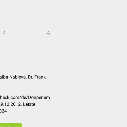
A
A
Naiba Nabieva, Dr. Frank
occheck.com/de/Doripenem
9.12.2012. Letzte
2024