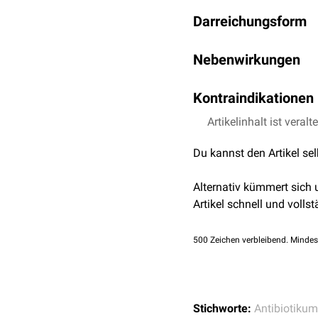
Die Hauptindikation von
Darreichungsform
der
Therapie
der beatmun
intraabdominaler
Infekti
Das
Arzneimittel
wird al
Nebenwirkungen
Störungen des
Gastro
Kontraindikationen
Kopfschmerzen
Artikelinhalt ist veralt
Überempfindlichkeit
g
Du kannst den Artikel se
Alternativ kümmert sich
Artikel schnell und vollst
500
Zeichen verbleibend. Mindes
Stichworte:
Antibiotikum