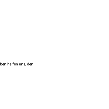
war Doripenem im Rahmen
ionen
und
ibiotika
ben helfen uns, den