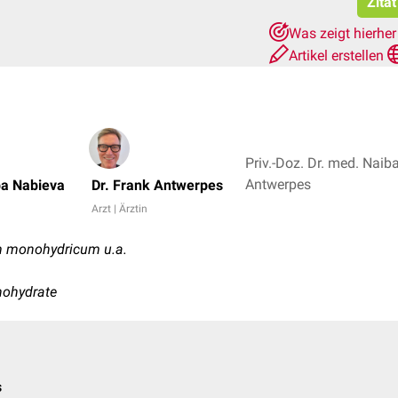
Zita
Was zeigt hierhe
Artikel erstellen
Priv.-Doz. Dr. med. Naib
Antwerpes
ba Nabieva
Dr. Frank Antwerpes
Arzt | Ärztin
 monohydricum u.a.
ohydrate
s