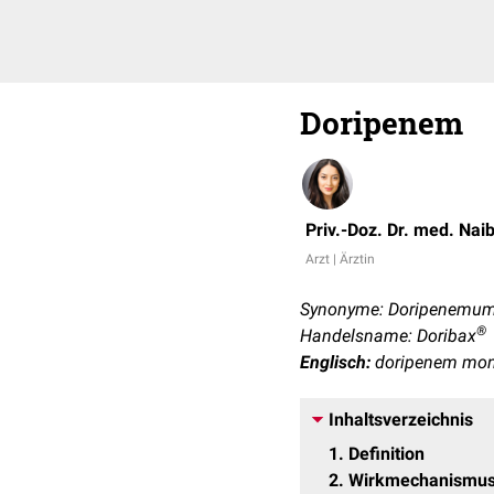
Doripenem
Priv.-Doz. Dr. med. Nai
Arzt | Ärztin
Synonyme: Doripenemum
®
Handelsname: Doribax
Englisch:
doripenem mon
Inhaltsverzeichnis
1
Definition
2
Wirkmechanismu