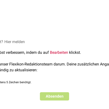
 Doripenem war die
nosokomiale
Pneumonie
. Darüber hinaus 
gsassoziierten Pneumonie sowie komplizierter
Harnwegsinfekt
onen
indiziert
.
s
Pulver
zur Herstellung einer
Infusionslösung
angewendet.
intestinaltrakts
:
Übelkeit
,
Diarrhoe
et?
egenüber dem Wirkstoff beziehungsweise anderen β-Lactam-Ant
Hier melden
lbst verbessern, indem du auf
Bearbeiten
klickst.
 unser Flexikon-Redaktionsteam darum. Deine zusätzlichen Anga
ändig zu aktualisieren:
tens 5 Zeichen benötigt.
Absenden