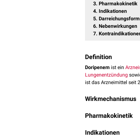
3
Pharmakokinetik
4
Indikationen
5
Darreichungsform
6
Nebenwirkungen
7
Kontraindikatione
Definition
Doripenem
ist ein
Arznei
Lungenentzündung
sowi
ist das Arzneimittel seit
Wirkmechanismus
Doripenem ist sowohl g
Pharmakokinetik
der
Arzneistoff
Acinetob
produzieren. Die Wirkung
Im
Blut
liegt Doripenem 
bindende-Protein
Indikationen
(PBP) 
durchschnittlich eine St