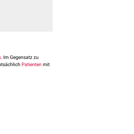
s
. Im Gegensatz zu
uptsächlich
Patienten
mit
ben zur
Prävalenz
e sich vermutlich durch