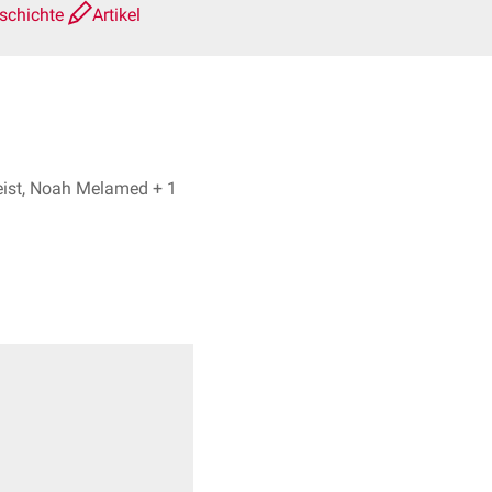
schichte
Artikel
Dr. med. Jonas Feist, Noah Melamed + 1