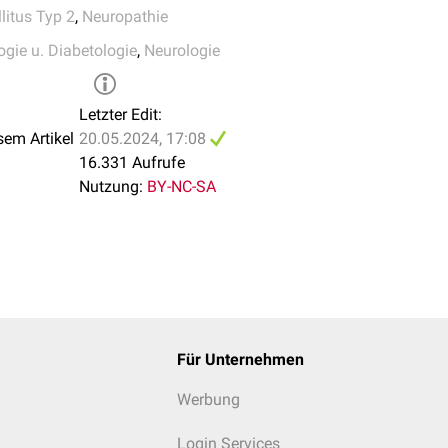
litus Typ 2
,
Neuropathie
ogie u. Diabetologie
,
Neurologie
Letzter Edit:
sem Artikel
20.05.2024, 17:08
16.331 Aufrufe
Nutzung:
BY-NC-SA
Für Unternehmen
Werbung
Login Services