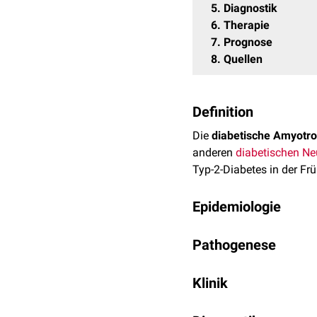
5
Diagnostik
6
Therapie
7
Prognose
8
Quellen
Definition
Die
diabetische Amyotro
anderen
diabetischen Ne
Typ-2-Diabetes in der Fr
Epidemiologie
Die diabetische Amyotrop
Pathogenese
schwanken zwischen 0,0
Der Erkrankung liegt ein
Klinik
eine nicht-systemische 
heftige
Beinschmerz