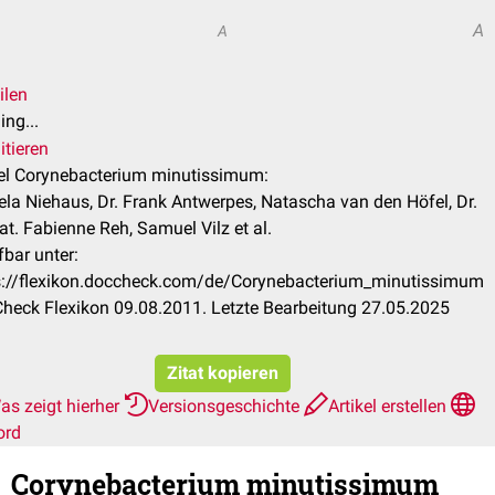
A
A
ilen
ng...
itieren
kel Corynebacterium minutissimum:
ela Niehaus, Dr. Frank Antwerpes, Natascha van den Höfel, Dr.
nat. Fabienne Reh, Samuel Vilz et al.
fbar unter:
s://flexikon.doccheck.com/de/Corynebacterium_minutissimum
heck Flexikon 09.08.2011. Letzte Bearbeitung 27.05.2025
Zitat kopieren
as zeigt hierher
Versionsgeschichte
Artikel erstellen
ord
Corynebacterium minutissimum