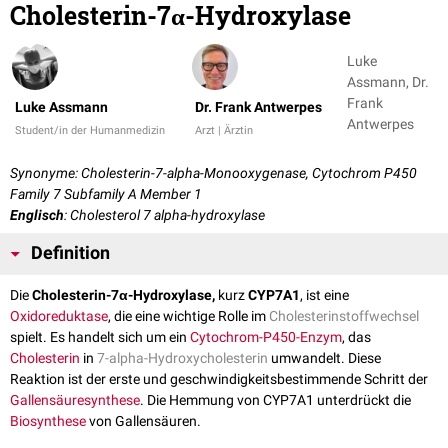
Cholesterin-7α-Hydroxylase
Luke
Assmann, Dr.
Frank
Luke Assmann
Dr. Frank Antwerpes
Antwerpes
Student/in der Humanmedizin
Arzt | Ärztin
Synonyme: Cholesterin-7-alpha-Monooxygenase, Cytochrom P450
Family 7 Subfamily A Member 1
Englisch
: Cholesterol 7 alpha-hydroxylase
Definition
Die
Cholesterin-7α-Hydroxylase,
kurz
CYP7A1
, ist eine
Oxidoreduktase
, die eine wichtige Rolle im
Cholesterinstoffwechsel
spielt. Es handelt sich um ein
Cytochrom-P450-Enzym
, das
Cholesterin
in
7-alpha-Hydroxycholesterin
umwandelt. Diese
Reaktion ist der erste und geschwindigkeitsbestimmende Schritt der
Gallensäuresynthese
. Die Hemmung von CYP7A1 unterdrückt die
Biosynthese
von Gallensäuren.