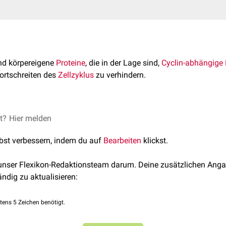
nd körpereigene
Proteine
, die in der Lage sind,
Cyclin-abhängige
ortschreiten des
Zellzyklus
zu verhindern.
den sie in 2 Familien eingeteilt, die nach ihrem typischen Vertet
et?
Hier melden
lbst verbessern, indem du auf
Bearbeiten
klickst.
em wichtigsten Vertreter, dem
Protein P16
, hemmt spezifisch nur
 unser Flexikon-Redaktionsteam darum. Deine zusätzlichen Anga
mpetitiv verdrängt. Somit kann das
RB-Protein
nicht mehr
phos
ändig zu aktualisieren:
der
Transkriptionsfaktor
E2F
wird nicht mehr frei. Die Proteine de
m Übergang von der
G1-Phase
zur
S-Phase
. Sie hemmen die
Zellte
tens 5 Zeichen benötigt.
 vielen Tumoren inaktiviert vor, somit werden die CDKs nicht me
von aussen) das RB-Protein inaktivieren. Nachdem der Transkrip