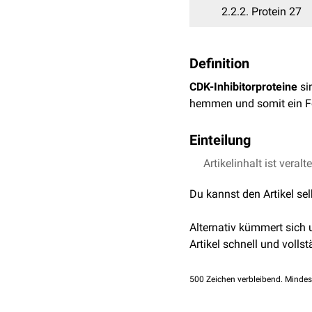
2.2.2
Protein 27
Definition
CDK-Inhibitorproteine
si
hemmen und somit ein F
Einteilung
CDK-Inhibitorproteine wer
Artikelinhalt ist veralt
Du kannst den Artikel se
P16-Familie
Die P-16 Familie, mit ihr
Alternativ kümmert sich
indem sie das
Cyclin D
ko
Artikel schnell und vollst
inaktiviert - werden und 
eine wichtige Rolle bei
500
Zeichen verbleibend. Mindes
Das Protein P16 liegt in
und können (ohne Signal 