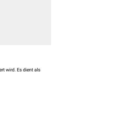
rt wird. Es dient als
deren Zellen vor, u.a.
ndothelzellen
. In