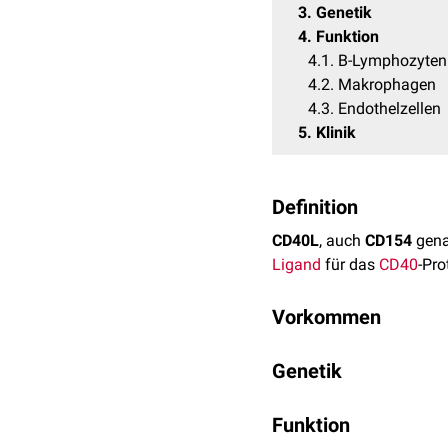
3
Genetik
4
Funktion
4.1
B-Lymphozyten
4.2
Makrophagen
4.3
Endothelzellen
5
Klinik
Definition
CD40L
, auch
CD154
genan
Ligand
für das
CD40
-Pro
Vorkommen
CD40L wurde ursprüngli
Genetik
auf
Thrombozyten
,
Mast
geringen Konzentrationen 
CD40L wird auf dem
X-
Funktion