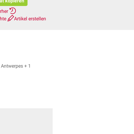
tat kopieren
erher
chte
Artikel erstellen
Lara Felice Palmer, Dr. Frank Antwerpes + 1