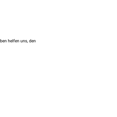
 Aktivierung der
B-Zelle
rdiovaskuläre
lle
an den
T-Zell-Rezeptor
4
,
IL-5
und
IL-6
. Die
ellen
. Sie führt zu einer
ben helfen uns, den
terer CD40- und
TNF-
zellen, das sie befähigt,
stoffspezies
,
Chemokinen
ner
Entzündungsreaktion
,