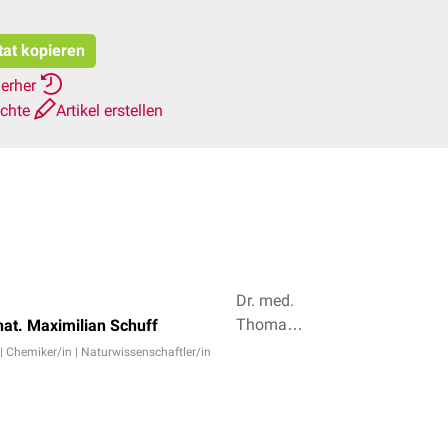
tat kopieren
ierher
ichte
Artikel erstellen
Dr. med.
Thomas
 nat. Maximilian Schuff
Gora, Dr.
 | Chemiker/in | Naturwissenschaftler/in
Frank
Antwerpes
+ 3