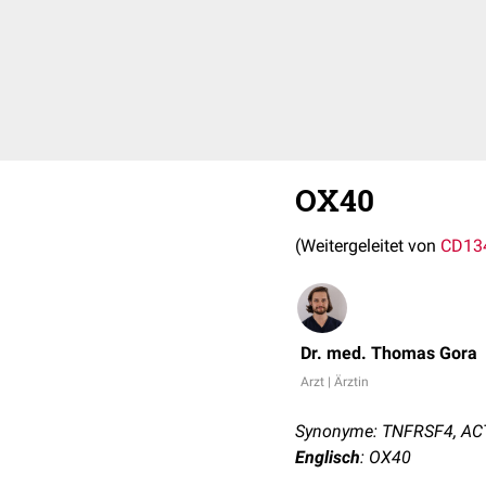
OX40
(Weitergeleitet von
CD13
Dr. med. Thomas Gora
Arzt | Ärztin
Synonyme: TNFRSF4, ACT
Englisch
: OX40