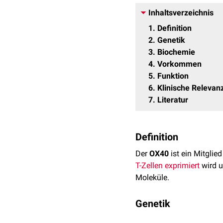
Inhaltsverzeichnis
1
Definition
2
Genetik
3
Biochemie
4
Vorkommen
5
Funktion
6
Klinische Relevan
7
Literatur
Definition
Der
OX40
ist ein Mitglie
T-Zellen
exprimiert
wird 
Moleküle.
Genetik
Der OX40 wird durch da