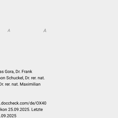
A
A
s Gora, Dr. Frank
n Schuckel, Dr. rer. nat.
r. rer. nat. Maximilian
kon.doccheck.com/de/OX40
kon 25.09.2025. Letzte
9.09.2025