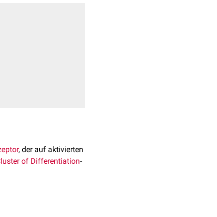
eptor
, der auf aktivierten
luster of Differentiation
-
. Das
Gen
besteht aus 6