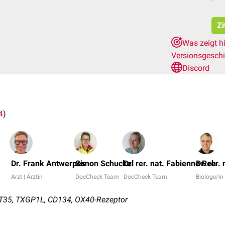
Zi
Was zeigt h
Versionsgesch
Discord
4
)
Dr. Frank Antwerpes
Simon Schuckel
Dr. rer. nat. Fabienne Reh
Dr. rer.
Arzt | Ärztin
DocCheck Team
DocCheck Team
Biologe/in
35, TXGP1L, CD134, OX40-Rezeptor