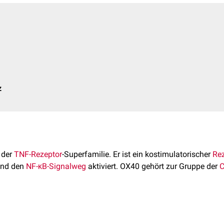
z
d der
TNF-Rezeptor
-Superfamilie. Er ist ein kostimulatorischer
Rez
und den
NF-κB-Signalweg
aktiviert. OX40 gehört zur Gruppe der
C
s TNFRSF4-Gen auf
Chromosom 1
am
Genlokus
1p36.33
kodiert