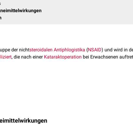
s
neimittelwirkungen
n
uppe der nicht
steroidalen
Antiphlogistika
(
NSAID
) und wird in d
iziert
, die nach einer
Katarakt
operation
bei Erwachsenen auftret
ehandlung
postoperativer
Augenentzündungen nach
Kataraktex
t entzündungshemmenden und
schmerzlindernden
Eigenschafte
 von
Augentropfen
verabreicht. Nepafenac ist ein aktiver
Metabol
Derivat
dar.
zündungsmediatoren
und werden mit Hilfe der
Cyclooxygenase
g
eimittelwirkungen
ym
, so dass eine Entzündungsreaktion folglich ausbleibt.
gen
:
Hornhauterosion
,
Hornhautödem
,
Hornhautulkus
, Augenrei