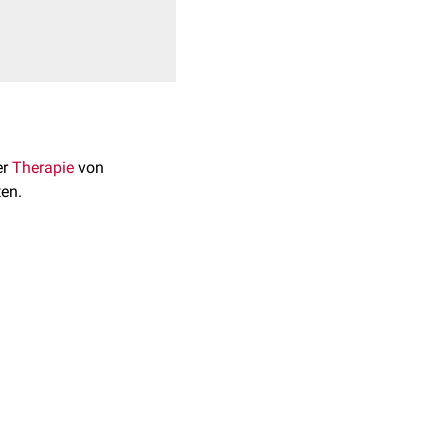
er
Therapie
von
en.
traktion
dar. Als
n stoppt Bromfenac die
it
von Bromfenac und
ebildet. Bromfenac
zung, Augenrötung,