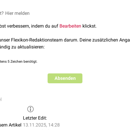
örpergefühl, Augenschmerzen, Augenlidschwellung,
Lichtscheu
et?
gegenüber dem Wirkstoff oder
Hier melden
NSAIDs
,
Acetylsalicylsäure
und
sfluss
ehemmer
, die
Asthmaanfälle
,
Nesselsucht
bzw. eine
allergischen 
lbst verbessern, indem du auf
Bearbeiten
klickst.
letzten
Trimenon
gelnder Untersuchungen
 unser Flexikon-Redaktionsteam darum. Deine zusätzlichen Anga
ändig zu aktualisieren:
tens 5 Zeichen benötigt.
Absenden
l
Letzter Edit:
sem Artikel
13.11.2025, 14:28