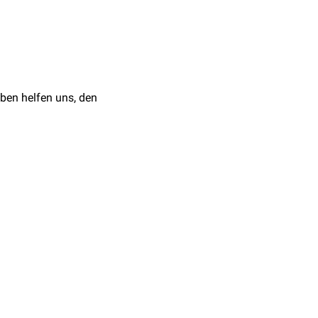
Rhinitis
auslösen können
ben helfen uns, den