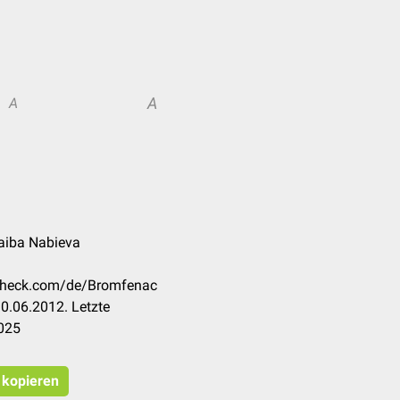
A
A
Naiba Nabieva
ccheck.com/de/Bromfenac
0.06.2012. Letzte
025
t kopieren