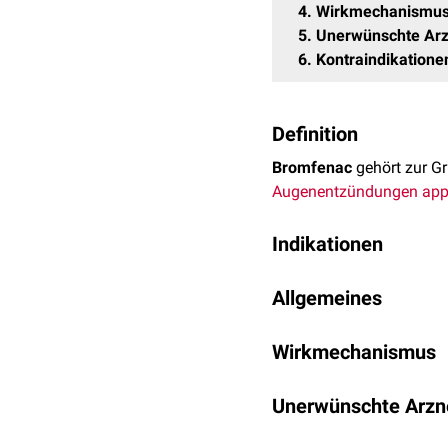
4
Wirkmechanismu
5
Unerwünschte Arz
6
Kontraindikatione
Definition
Bromfenac
gehört zur Gr
Augen
entzündungen
appl
Indikationen
Die
Indikation
stellt die
B
Allgemeines
Entzündungs
inhibitor
mi
Inflammation
.
Bromfenac wird in Form
Wirkmechanismus
stellt dessen bromiertes
Prostaglandine
sind
Ent
Unerwünschte Arzn
inhibiert nun dieses
Enz
okulare
Nebenwirkun