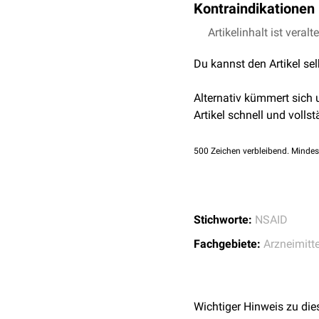
Kontraindikationen
Augenjucken, Fremdk
Epistaxis
Artikelinhalt ist veralt
Überempfindlichkeit 
Nasennebenhöhlenau
Postglandinsynthes
Husten
,
Asthma
Du kannst den Artikel se
Schwangerschaft
im 
Gesichtsschwellung
Kinder
auf Grund man
Alternativ kümmert sich
Artikel schnell und vollst
500
Zeichen verbleibend. Mindes
Stichworte:
NSAID
Fachgebiete:
Arzneimitte
Wichtiger Hinweis zu die