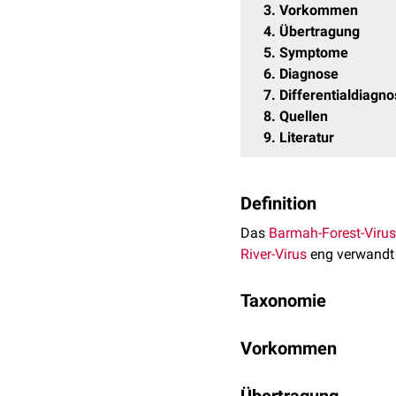
3
Vorkommen
4
Übertragung
5
Symptome
6
Diagnose
7
Differentialdiagn
8
Quellen
9
Literatur
Definition
Das
Barmah-Forest-Virus
River-Virus
eng verwandt i
Taxonomie
Das Barmah-Forest-Virus
Vorkommen
Bereich
:
Riboviria
Infektionen
mit dem Barm
Reich
:
Orthornavi