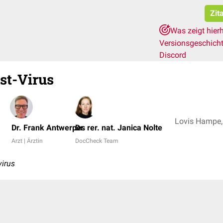
Zit
Was zeigt hier
Versionsgeschich
Discord
st-Virus
Dr. Frank Antwerpes
Dr. rer. nat. Janica Nolte
Arzt | Ärztin
DocCheck Team
virus