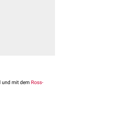
d und mit dem
Ross-
e gehäuft im Sommer und