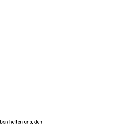
Aedes
. Der
Hauptwirt
ist
em
Fieber
,
lgie
und
Arthralgie
über
olgend kann entweder ein
Blutserum
mittels
ELISA
tion-advice/barmah-
0.2021
: Bakteriologie -
ben helfen uns, den