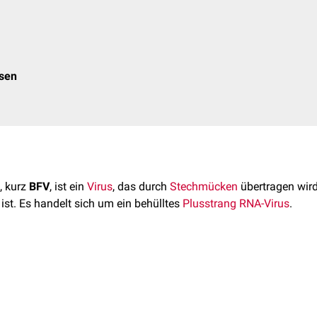
osen
, kurz
BFV
, ist ein
Virus
, das durch
Stechmücken
übertragen wir
st. Es handelt sich um ein behülltes
Plusstrang RNA-Virus
.
[
1
]
 wird
taxonomisch
wie folgt eingeordnet:
ah-Forest-Virus treten
endemisch
in
Australien
auf, wobei Fäll
rae