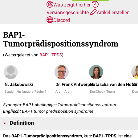
Was zeigt hierher
Versionsgeschichte
Artikel erstellen
Discord
BAP1-
Tumorprädispositionssyndrom
(Weitergeleitet von
BAP1-TPDS
)
N. Jakobowski
Dr. Frank Antwerpes
Natascha van den Höfel
Si
Student/in (andere Fächer)
Arzt | Ärztin
DocCheck Team
Doc
Synonym: BAP1-abhängiges Tumorprädispositionssyndrom
Englisch:
BAP1 tumor predisposition syndrome
Definition
Das
BAP1-Tumorprädipositionssyndrom
, kurz
BAP1-TPDS
, ist eine