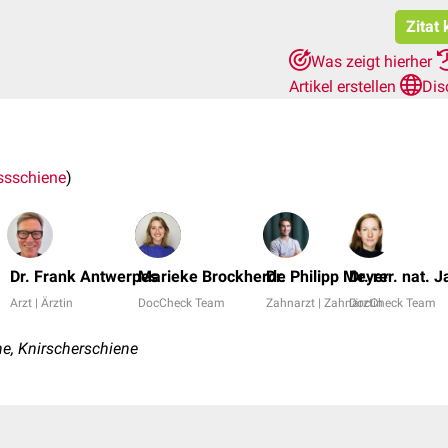
Zitat
Was zeigt hierher
Artikel erstellen
Dis
ssschiene
)
Dr. Frank Antwerpes
Marieke Brockherde
Dr. Philipp Meyer
Dr. rer. nat. 
Arzt | Ärztin
DocCheck Team
Zahnarzt | Zahnärztin
DocCheck Team
e, Knirscherschiene