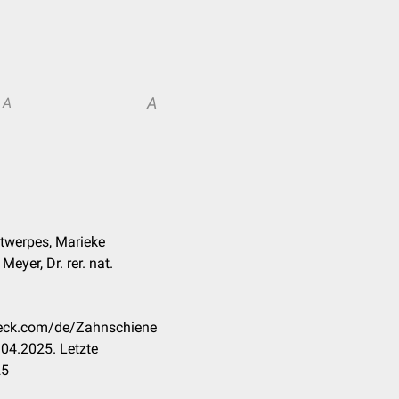
A
A
ntwerpes, Marieke
Meyer, Dr. rer. nat.
check.com/de/Zahnschiene
04.2025. Letzte
25