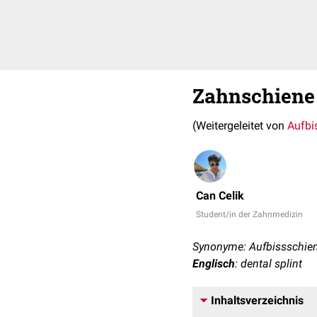
Zahnschiene
(Weitergeleitet von
Aufbi
Can Celik
Student/in der Zahnmedizin
Synonyme: Aufbissschien
Englisch
: dental splint
Inhaltsverzeichnis