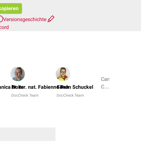
 kopieren
Versionsgeschichte
cord
Can
Celik,
Janica Nolte
Dr. rer. nat. Fabienne Reh
Simon Schuckel
Dr.
DocCheck Team
DocCheck Team
Frank
Antwerpes
+ 5