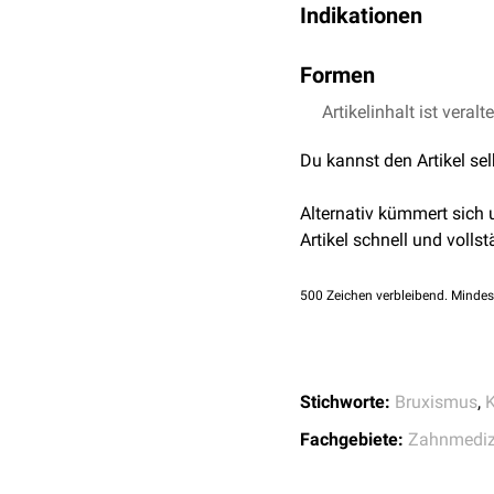
Indikationen
Wirkung
basiert auf ver
und
Oberkiefer
, wodurch
Gruppe
neuromuskulären
Formen
Funktio
Artikelinhalt ist veralt
Myopathien
Relaxierungsschiene
Die Relaxierungsschiene,
Du kannst den Artikel se
gleichmäßigen Kontakt al
Eckzahnführung
bei
dyn
Alternativ kümmert sich
Arthropathien
geeignet. Ihr Einsatz er
Artikel schnell und vollst
Reflexschiene
500
Zeichen verbleibend. Mindes
Reflexschienen führen zu
Okklusionsstörungen
Zahnstellungsveränderu
Bruxismus, Myopathien 
Stichworte:
Bruxismus
,
K
Positionierungsschiene
Fachgebiete:
Zahnmediz
Sonstiges
Die Positionierungsschie
Schienendesign, das die 