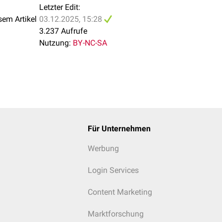
Letzter Edit:
sem Artikel
03.12.2025, 15:28
3.237 Aufrufe
ienen als Träger von
Fluoridgel
.
Nutzung:
BY-NC-SA
n als Träger von Bleachinggel (
Carbamidperoxid
) zur Aufhellu
Zahnschienen, die Zähne Schritt für Schritt sanft in eine besser
Für Unternehmen
u den
kieferorthopädischen Apparaturen
.
Werbung
Login Services
Content Marketing
Marktforschung