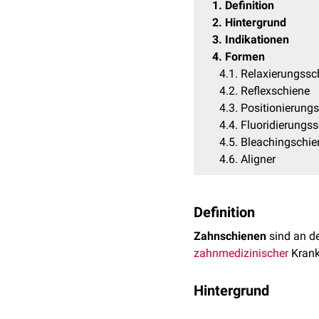
1
Definition
2
Hintergrund
3
Indikationen
4
Formen
4.1
Relaxierungssc
4.2
Reflexschiene
4.3
Positionierung
4.4
Fluoridierungs
4.5
Bleachingschie
4.6
Aligner
Definition
Zahnschienen
sind an d
zahnmedizinischer
Krank
Hintergrund
Zahnschienen werden mei