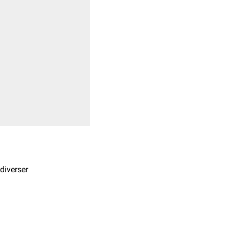
diverser
ff gefertigt. Ihre