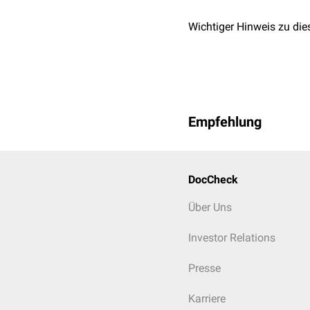
Fluoridierungsschiene
Wichtiger Hinweis zu die
Fluoridierungsschienen
d
Bleachingschiene
Bleachingschienen
diene
Bleaching
.
Empfehlung
Aligner
Aligner
sind transparente 
DocCheck
bewegen. Sie gehören z
Über Uns
Investor Relations
Presse
Karriere