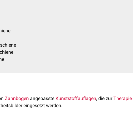
hiene
sschiene
schiene
ne
en
Zahnbogen
angepasste
Kunststoffauflagen
, die zur
Therapie
heitsbilder eingesetzt werden.
st individuell nach
Abformung
der Gebisssituation aus Kunststo