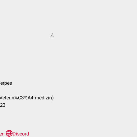
A
werpes
_(Veterin%C3%A4rmedizin)
023
len
Discord