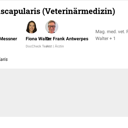
ascapularis (Veterinärmedizin)
Mag. med. vet. 
Walter + 1
 Messner
Fiona Walter
Dr. Frank Antwerpes
DocCheck Team
Arzt | Ärztin
aris