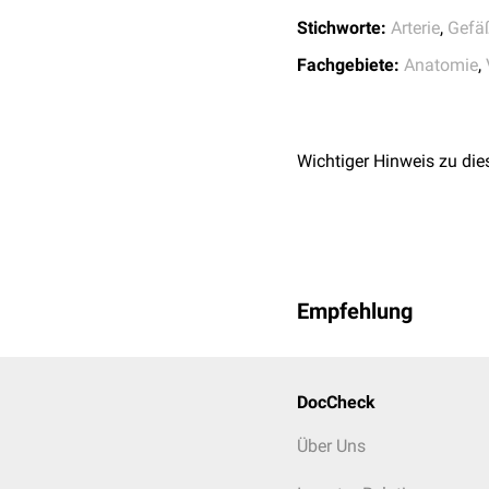
In weiterer Folge
anastom
Stichworte:
Arterie
,
Gefä
entlang dem Nervus supra
Fachgebiete:
Anatomie
,
gerichteter Ast lateral 
der Versorgung des
Schu
Letztendlich anastomosie
Wichtiger Hinweis zu die
Empfehlung
DocCheck
Über Uns