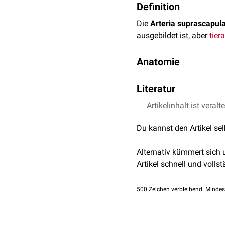
Definition
Die
Arteria suprascapula
ausgebildet ist, aber
tiera
Anatomie
Tierart
Literatur
Verlauf
Artikelinhalt ist veralt
Nickel, Richard, Augu
Aufgrund ihres unterschi
Fleischfresser
Haustiere. Parey, 200
Wiederkäuer), von
kranio
Du kannst den Artikel se
kleine Wiederkäuer
suprascapularis
, zwisc
scapulae.
Alternativ kümmert sich
Schwein
Artikel schnell und vollst
Versorgung
Pferd
Von der Incisura scapul
500
Zeichen verbleibend. Mindes
Scapula
auf und verzwei
Rind
Die Arteria suprascapul
Äste von der
Arteria cir