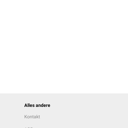
häufig auch
lateral
),
langt ein nach
distal
und beteilgt sich so an
zenden
Muskeln
.
Alles andere
Kontakt