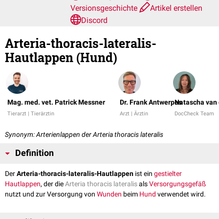
Versionsgeschichte
Artikel erstellen
Discord
Arteria-thoracis-lateralis-
Hautlappen (Hund)
Mag. med. vet. Patrick Messner
Dr. Frank Antwerpes
Natascha van 
Tierarzt | Tierärztin
Arzt | Ärztin
DocCheck Team
Synonym: Arterienlappen der Arteria thoracis lateralis
Definition
Der
Arteria-thoracis-lateralis-Hautlappen
ist ein
gestielter
Hautlappen
, der die
Arteria thoracis lateralis
als
Versorgungsgefäß
nutzt und zur Versorgung von
Wunden
beim
Hund
verwendet wird.