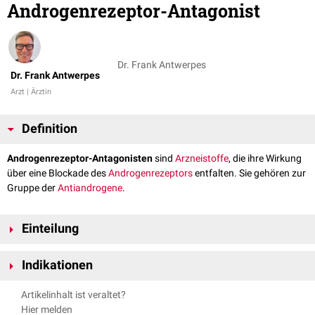
Androgenrezeptor-Antagonist
Dr. Frank Antwerpes
Dr. Frank Antwerpes
Arzt | Ärztin
Definition
Androgenrezeptor-Antagonisten
sind
Arzneistoffe
, die ihre Wirkung
über eine Blockade des
Androgenrezeptors
entfalten. Sie gehören zur
Gruppe der
Antiandrogene
.
Einteilung
Man unterscheidet nach ihrer chemischen Struktur
steroidale
Indikationen
Androgenrezeptor-Antagonisten, die
Steroidhormonen
ähneln, und
nichtsteroidale
Androgenrezeptor-Antagonisten, die sich von anderen
Androgenrezeptor-Antagonisten werden substanzspezifisch bei
Artikelinhalt ist veraltet?
chemischen Substanzen ableiten.
verschiedenen
Indikationen
eingesetzt, u.a. bei:
Hier melden