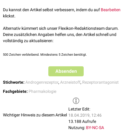
dermatologischen Erkrankungen (
Akne
,
Hirsutismus
,
Steroidale Androgenrezeptor-Antagonisten
androgenetische Alopezie
)
Du kannst den Artikel selbst verbessern, indem du auf
Bearbeiten
Cyproteronacetat
Hormontherapie
des metastasierten
Prostatakarzinoms
klickst.
Megestrolacetat
Transsexualität
,
Hypersexualität
Oxendolon
Alternativ kümmert sich unser Flexikon-Redaktionsteam darum.
Spironolacton
Deine zusätzlichen Angaben helfen uns, den Artikel schnell und
vollständig zu aktualisieren:
Nichtsteroidale Antiandrogene
Apalutamid
Bicalutamid
500
Zeichen verbleibend. Mindestens 5 Zeichen benötigt.
Darolutamid
Enzalutamid
Absenden
Flutamid
Nilutamid
Stichworte:
Androgenrezeptor
,
Arzneistoff
,
Rezeptorantagonist
Topilutamid
Fachgebiete:
Pharmakologie
Letzter Edit:
Wichtiger Hinweis zu diesem Artikel
18.04.2019, 12:46
13.188 Aufrufe
Nutzung:
BY-NC-SA