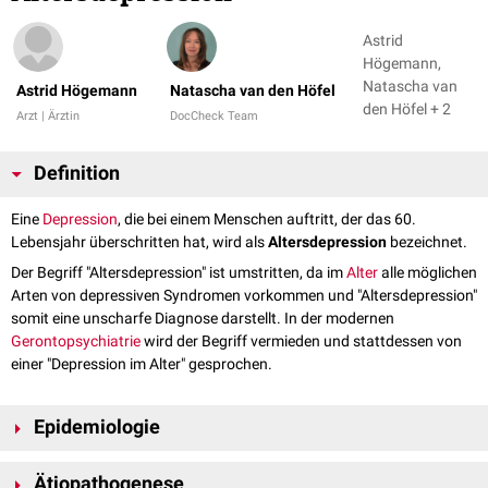
Astrid
Högemann,
Natascha van
Astrid Högemann
Natascha van den Höfel
den Höfel + 2
Arzt | Ärztin
DocCheck Team
Definition
Eine
Depression
, die bei einem Menschen auftritt, der das 60.
Lebensjahr überschritten hat, wird als
Altersdepression
bezeichnet.
Der Begriff "Altersdepression" ist umstritten, da im
Alter
alle möglichen
Arten von depressiven Syndromen vorkommen und "Altersdepression"
somit eine unscharfe Diagnose darstellt. In der modernen
Gerontopsychiatrie
wird der Begriff vermieden und stattdessen von
einer "Depression im Alter" gesprochen.
Epidemiologie
Die
Prävalenz
der Altersdepression liegt bei ungefähr zehn Prozent.
Ätiopathogenese
Frauen sind häufiger von der Erkrankung betroffen als Männer.