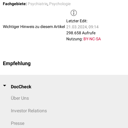
Einsatz. Bei begleitender
depressiver Störung
können
Antidepressiva
Menschen, ihre Gewohnheiten den eigenen unterordnen.
Fachgebiete:
Psychiatrie
,
Psychologie
eingesetzt werden. Bei begleitender
Angststörung
können
Neuroleptika
zum Einsatz kommen.
Carbamazepin
und
Lithium
werden
stabilisierende Wirkungen zugesprochen.
Letzter Edit:
Wichtiger Hinweis zu diesem Artikel
21.03.2024, 09:14
298.658 Aufrufe
Nutzung:
BY-NC-SA
Empfehlung
DocCheck
Über Uns
Investor Relations
Presse