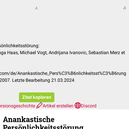
A
A
sönlichkeitsstörung:
ga Haas, Michael Vogt, Andrijana Ivanovic, Sebastian Merz et
ck.com/de/Anankastische_Pers%C3%B6nlichkeitsst%C3%B6rung
2007. Letzte Bearbeitung 21.03.2024
Zitat kopieren
ersionsgeschichte
Artikel erstellen
Discord
Anankastische
Persönlichkeitsstörung