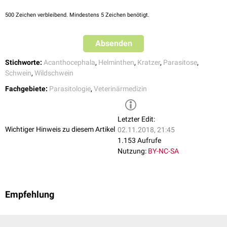
500
Zeichen verbleibend. Mindestens 5 Zeichen benötigt.
Absenden
Stichworte:
Acanthocephala
,
Helminthen
,
Kratzer
,
Parasitose
,
Schwein
,
Wildschwein
Fachgebiete:
Parasitologie
,
Veterinärmedizin
Letzter Edit:
Wichtiger Hinweis zu diesem Artikel
02.11.2018, 21:45
1.153 Aufrufe
Nutzung:
BY-NC-SA
Empfehlung