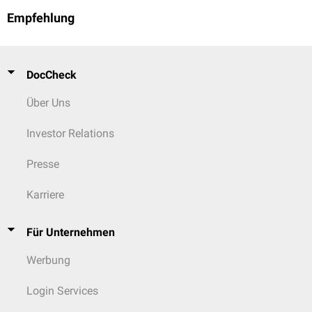
Empfehlung
DocCheck
Über Uns
Investor Relations
Presse
Karriere
Für Unternehmen
Werbung
Login Services