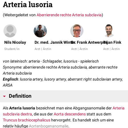
Arteria lusoria
(Weitergeleitet von
Aberrierende rechte Arteria subclavia
)
Nils Nicolay
Dr. med. Jannik Winter
Dr. Frank Antwerpes
Bijan Fink
Student/in
Arzt | Ärztin
Arzt | Ärztin
Arzt | Ärztin
von lateinisch: arteria - Schlagader, lusorius - spielerisch
Synonyme: aberrierende rechte Arteria subclavia, aberrante rechte
Arteria subclavia
Englisch
: lusoria artery, lusory artery, aberrant right subclavian artery,
ARSA
Definition
Als
Arteria lusoria
bezeichnet man eine Abgangsanomalie der
Arteria
subclavia dextra
, die aus der
Aorta descendens
statt aus dem
Truncus brachiocephalicus
hervorgeht. Es handelt sich um eine
relativ häufige
Aortenbogenanomalie
.