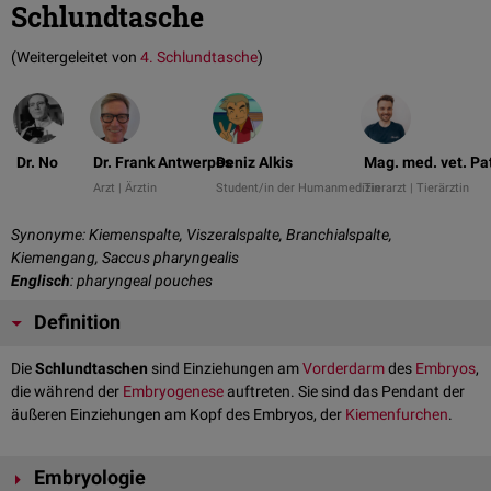
Schlundtasche
(Weitergeleitet von
4. Schlundtasche
)
Dr. No
Dr. Frank Antwerpes
Deniz Alkis
Mag. med. vet. Pa
Arzt | Ärztin
Student/in der Humanmedizin
Tierarzt | Tierärztin
Synonyme: Kiemenspalte, Viszeralspalte, Branchialspalte,
Kiemengang, Saccus pharyngealis
Englisch
: pharyngeal pouches
Definition
Die
Schlundtaschen
sind Einziehungen am
Vorderdarm
des
Embryos
,
die während der
Embryogenese
auftreten. Sie sind das Pendant der
äußeren Einziehungen am Kopf des Embryos, der
Kiemenfurchen
.
Embryologie