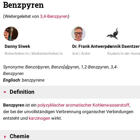
Benzpyren
(Weitergeleitet von
3,4-Benzpyren
)
Danny Siwek
Dr. Frank Antwerpes
Jannik Daentzer
Biotechniker/in | Medizintechniker/in
Arzt | Ärztin
Student/in der Hum
Synonyme: Benzolpyren, Benzo[a]pyren, 1,2-Benzpyren, 3,4-
Benzpyren
Englisch
: benzpyrene
Definition
Benzpyren
ist ein
polyzyklischer
aromatischer
Kohlenwasserstoff
,
der bei der unvollständigen Verbrennung organischer Verbindungen
entsteht und
karzinogen
wirkt.
Chemie