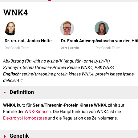
WNK4
Dr. rer. nat. Janica Nolte
Dr. Frank Antwerpes
Natascha van den Hö
DocCheck Team
Arzt | Ärztin
DocCheck Team
Abkürzung für: with no lysine/K (engl. für - ohne Lysin/K)
Synonym: Serin/Threonin-Protein Kinase WNK4, PRKWNK4
Englisch
: serine/threonine-protein kinase WNK4, protein kinase lysine-
deficient 4
Definition
WNK4
, kurz für
Serin/Threonin-Protein Kinase WNK4
, zählt zur
Familie der
WNK-Kinasen
. Die Hauptfunktion von WNK4 ist die
Elektrolyt
-
Homöostase
und die Regulation des Zellvolumens.
Genetik