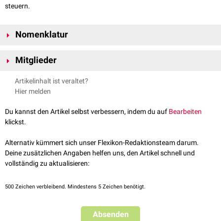
steuern.
Nomenklatur
Das WNK im Namen steht für "with no lysine" (engl. für: ohne
Lysin
). Der
Mitglieder
Einbuchstabencode für die
Aminosäure
lautet "K". Im Gegensatz zu
anderen Kinasen enthalten die WNK-Kinasen keine Lysine an definierten
Zu den WNK-Kinasen zählen vier
humane
Vertreter:
Artikelinhalt ist veraltet?
Positionen innerhalb der
katalytisch
-aktiven Region (z.B. für die Bindung
WNK1
Hier melden
von
ATP
).
WNK2
WNK3
Du kannst den Artikel selbst verbessern, indem du auf
Bearbeiten
WNK4
klickst.
Alternativ kümmert sich unser Flexikon-Redaktionsteam darum.
Deine zusätzlichen Angaben helfen uns, den Artikel schnell und
vollständig zu aktualisieren:
500
Zeichen verbleibend. Mindestens 5 Zeichen benötigt.
Absenden