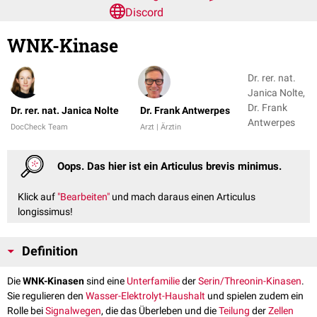
Discord
WNK-Kinase
Dr. rer. nat.
Janica Nolte,
Dr. Frank
Dr. rer. nat. Janica Nolte
Dr. Frank Antwerpes
Antwerpes
DocCheck Team
Arzt | Ärztin
Oops. Das hier ist ein Articulus brevis minimus.
Klick auf
"Bearbeiten"
und mach daraus einen Articulus
longissimus!
Definition
Die
WNK-Kinasen
sind eine
Unterfamilie
der
Serin/Threonin-Kinasen
.
Sie regulieren den
Wasser-Elektrolyt-Haushalt
und spielen zudem ein
Rolle bei
Signalwegen
, die das Überleben und die
Teilung
der
Zellen