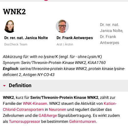
WNK2
Dr. rer. nat.
Janica Nolte,
Dr. Frank
Dr. rer. nat. Janica Nolte
Dr. Frank Antwerpes
Antwerpes
DocCheck Team
Arzt | Ärztin
Abkürzung für: with no lysine/K (engl. für - ohne Lysin/K)
Synonym: Serin/Threonin-Protein Kinase WNK2, KIAA1760
Englisch
: serine/threonine-protein kinase WNK2, protein kinase lysine-
deficient 2, Antigen NY-CO-43
Definition
WNK2
, kurz für
Serin/Threonin-Protein Kinase WNK2
, zählt zur
Familie der
WNK-Kinasen
. WNK2 steuert die Aktivität von
Kation-
Chlorid-Cotransportern
in
Neuronen
und reguliert darüber das
Zellvolumen und die
GABAerge
Signalübertragung. Es wirkt zudem
als
Tumorsuppressor
bei bestimmten
Gehirntumoren
.