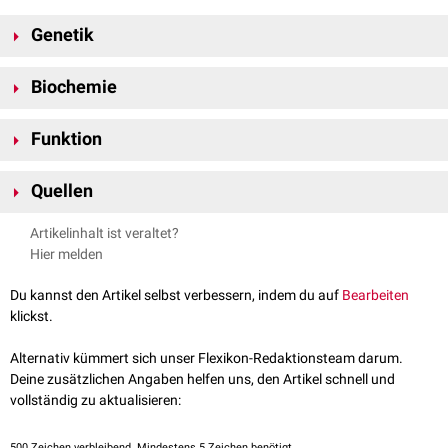
Genetik
WNK2 ist auf
Chromosom 9
am
Genlokus
9q22.31
kodiert
.
Biochemie
Das WNK2-
Protein
besteht aus 2.297
Aminosäuren
und hat ein
Funktion
Molekulargewicht
von etwa 240
kDa
. Es wird vor allem im
Gehirn
exprimiert
.
WNK2 aktiviert
Na-K-2Cl-Cotransporter
und inhibiert gleichzeitig
Kalium-
Quellen
Chlorid-Cotransporter 2
durch
Phosphorylierung
. Ob die
Phosphorylierung direkt oder indirekt durch Phosporylierung von
SPAK
uniprot.org - WNK2
, abgerufen am 25.11.2021
Artikelinhalt ist veraltet?
stattfindet, ist derzeit (2021) noch unklar.
Hier melden
WNK2 wirkt zudem vermutlich als Tumorsuppressor bei Gehirntumoren
(z.B.
Gliomen
und
Meningiomen
).
Epigenetische Screenings
zeigten
Du kannst den Artikel selbst verbessern, indem du auf
Bearbeiten
Veränderungen des
DNA-Methylierungsmuster
im WNK2-
Promoter
, die
klickst.
zur Inaktivierung des Gens führen.
Alternativ kümmert sich unser Flexikon-Redaktionsteam darum.
Deine zusätzlichen Angaben helfen uns, den Artikel schnell und
vollständig zu aktualisieren:
500
Zeichen verbleibend. Mindestens 5 Zeichen benötigt.