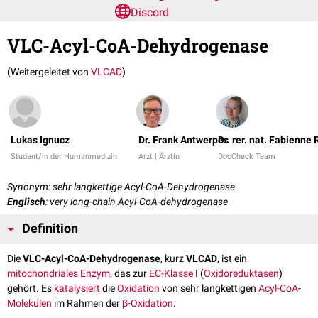
Discord
VLC-Acyl-CoA-Dehydrogenase
(Weitergeleitet von
VLCAD
)
Lukas Ignucz
Dr. Frank Antwerpes
Dr. rer. nat. Fabienne
Student/in der Humanmedizin
Arzt | Ärztin
DocCheck Team
Synonym: sehr langkettige Acyl-CoA-Dehydrogenase
Englisch
: very long-chain Acyl-CoA-dehydrogenase
Definition
Die
VLC-Acyl-CoA-Dehydrogenase
, kurz
VLCAD
, ist ein
mitochondriales
Enzym
, das zur
EC-Klasse
I (
Oxidoreduktasen
)
gehört. Es
katalysiert
die
Oxidation
von sehr langkettigen
Acyl-CoA
-
Molekülen
im Rahmen der
β-Oxidation
.