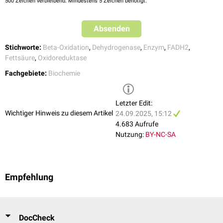
500
Zeichen verbleibend. Mindestens 5 Zeichen benötigt.
Absenden
Stichworte:
Beta-Oxidation
,
Dehydrogenase
,
Enzym
,
FADH2
,
Fettsäure
,
Oxidoreduktase
Fachgebiete:
Biochemie
Letzter Edit:
Wichtiger Hinweis zu diesem Artikel
24.09.2025, 15:12
4.683 Aufrufe
Nutzung:
BY-NC-SA
Empfehlung
DocCheck