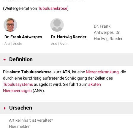
(Weitergeleitet von
Tubulusnekrose
)
Dr. Frank
Antwerpes, Dr.
Dr. Frank Antwerpes
Dr. Hartwig Raeder
Hartwig Raeder
Arzt | Ärztin
Arzt | Ärztin
Definition
Die
akute Tubulusnekrose
, kurz
ATN
, ist eine
Nierenerkrankung
, die
durch eine kurzfristig auftretende Schädigung der Zellen des
Tubulussystems
ausgelöst wird. Sie führt zum
akuten
Nierenversagen
(ANV).
Ursachen
Die Ursachen für eine akute Tubulusnekrose können vielfältig sein, z.B.:
Artikelinhalt ist veraltet?
nephrotoxische
Substanzen oder Medikamente, u.a.
Ethylenglykol
,
Hier melden
Aminoglykoside
,
Amphotericin B
,
Zytostatika
(
Cisplatin
),
Tenofovir
,