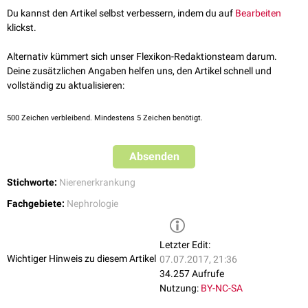
Röntgenkontrastmittel
,
Cyclosporin
,
Tacrolimus
,
NSAR
,
Colistimethat
Du kannst den Artikel selbst verbessern, indem du auf
Bearbeiten
u.v.a.
klickst.
Rhabdomyolyse
mit massivem Anfall von
Myoglobin
Hämolyse
mit massivem Anfall von
Hämoglobin
Alternativ kümmert sich unser Flexikon-Redaktionsteam darum.
Multiples Myelom
Deine zusätzlichen Angaben helfen uns, den Artikel schnell und
Ausgedehnte
Verbrennungen
III. Grades
vollständig zu aktualisieren:
Unfangreiche
Operationen
Ischämie
bzw.
Hypoperfusion
der Nieren (z.B. bei
Schock
oder
500
Zeichen verbleibend. Mindestens 5 Zeichen benötigt.
Sepsis
)
Absenden
Stichworte:
Nierenerkrankung
Fachgebiete:
Nephrologie
Letzter Edit:
Wichtiger Hinweis zu diesem Artikel
07.07.2017, 21:36
34.257 Aufrufe
Nutzung:
BY-NC-SA