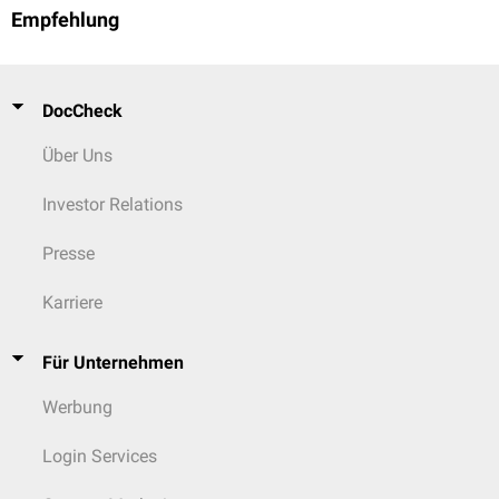
Empfehlung
DocCheck
Über Uns
Investor Relations
Presse
Karriere
Für Unternehmen
Werbung
Login Services