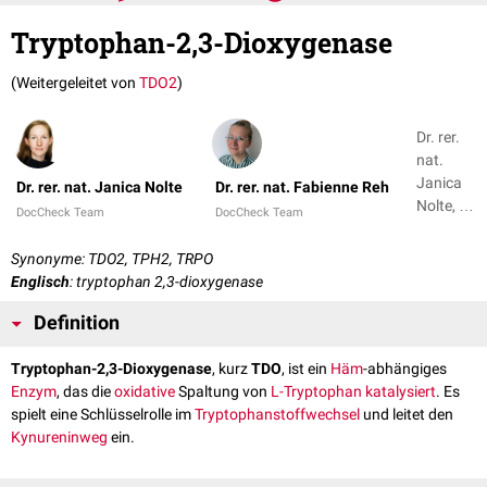
Tryptophan-2,3-Dioxygenase
(Weitergeleitet von
TDO2
)
Dr. rer.
nat.
Janica
Dr. rer. nat. Janica Nolte
Dr. rer. nat. Fabienne Reh
Nolte, Dr.
DocCheck Team
DocCheck Team
rer. nat.
Fabienne
Synonyme: TDO2, TPH2, TRPO
Reh
Englisch
: tryptophan 2,3-dioxygenase
Definition
Tryptophan-2,3-Dioxygenase
, kurz
TDO
, ist ein
Häm
-abhängiges
Enzym
, das die
oxidative
Spaltung von
L-Tryptophan
katalysiert
. Es
spielt eine Schlüsselrolle im
Tryptophanstoffwechsel
und leitet den
Kynureninweg
ein.