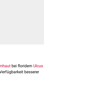
mhaut
bei floridem
Ulcus
 Verfügbarkeit besserer
accharosesulfat
. Die