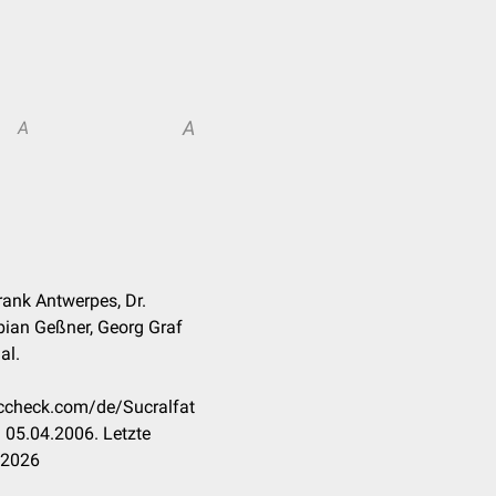
A
A
rank Antwerpes, Dr.
bian Geßner, Georg Graf
al.
occheck.com/de/Sucralfat
 05.04.2006. Letzte
.2026