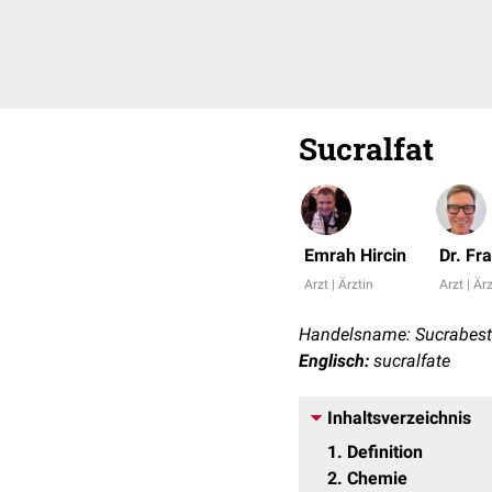
Sucralfat
Emrah Hircin
Dr. Fr
Arzt | Ärztin
Arzt | Är
Handelsname: Sucrabest
Englisch:
sucralfate
Inhaltsverzeichnis
1
Definition
2
Chemie