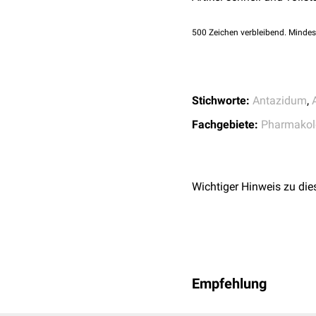
doi:10.1097/COC.0b
↑
Paquette IM et al.
T
500
Zeichen verbleibend. Mindes
Treatment of Chronic 
Stichworte:
Antazidum
,
Fachgebiete:
Pharmakol
Wichtiger Hinweis zu die
Empfehlung