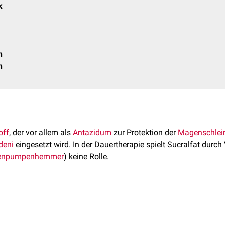
k
n
n
off
, der vor allem als
Antazidum
zur Protektion der
Magenschlei
deni
eingesetzt wird. In der Dauertherapie spielt Sucralfat durch
nenpumpenhemmer
) keine Rolle.
 sich um eine
Komplexverbindung
aus
Aluminiumhydroxid
und
S
lfat ist C
H
Al
O
S
12
54
16
75
8.