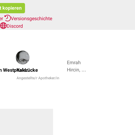
t kopieren
er
Versionsgeschichte
Discord
Emrah
Hircin, Dr.
n Westphalen
Kai Lücke
Frank
Angestellte/r Apotheker/in
Antwerpes
+ 5