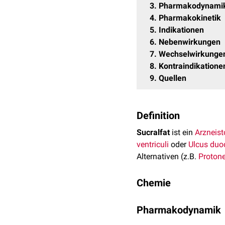
3
Pharmakodynami
4
Pharmakokinetik
5
Indikationen
6
Nebenwirkungen
7
Wechselwirkunge
8
Kontraindikatione
9
Quellen
Definition
Sucralfat
ist ein
Arzneist
ventriculi
oder
Ulcus duo
Alternativen (z.B.
Proto
Chemie
Bei Sucralfat handelt es
Pharmakodynamik
Summenformel
von Sucra