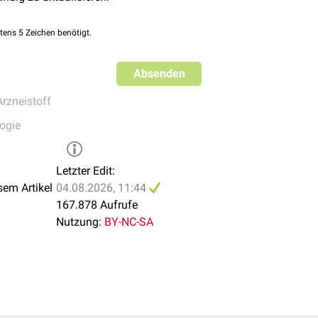
013e318271b1aa. PMID 23241500. S2CID 12129192.
he American Society of Colon and Rectal Surgeons Clinical Pract
tens 5 Zeichen benötigt.
Radiation Proctitis
. Dis Colon Rectum. 2018;61(10):1135-114
Absenden
Arzneistoff
ogie
Letzter Edit:
sem Artikel
04.08.2026, 11:44
167.878 Aufrufe
Nutzung:
BY-NC-SA