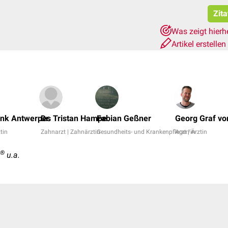
Zita
Was zeigt hierh
Artikel erstellen
ank Antwerpes
Dr. Tristan Hampe
Fabian Geßner
Georg Graf vo
ztin
Zahnarzt | Zahnärztin
Gesundheits- und Krankenpfleger/in
Arzt | Ärztin
®
u.a.