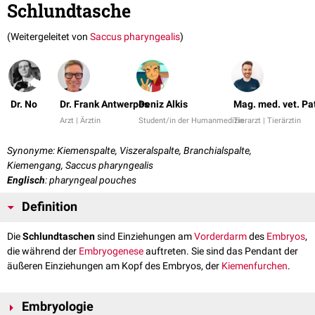
Schlundtasche
(Weitergeleitet von
Saccus pharyngealis
)
Dr. No
Dr. Frank Antwerpes
Deniz Alkis
Mag. med. vet. Pa
Arzt | Ärztin
Student/in der Humanmedizin
Tierarzt | Tierärztin
Synonyme: Kiemenspalte, Viszeralspalte, Branchialspalte,
Kiemengang, Saccus pharyngealis
Englisch
: pharyngeal pouches
Definition
Die
Schlundtaschen
sind Einziehungen am
Vorderdarm
des
Embryos
,
die während der
Embryogenese
auftreten. Sie sind das Pendant der
äußeren Einziehungen am Kopf des Embryos, der
Kiemenfurchen
.
Embryologie