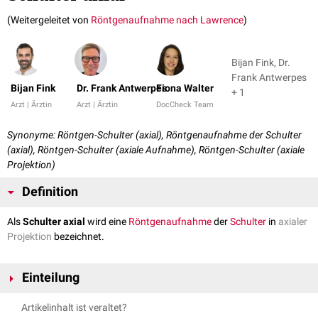
(Weitergeleitet von
Röntgenaufnahme nach Lawrence
)
Bijan Fink, Dr.
Frank Antwerpes
Bijan Fink
Dr. Frank Antwerpes
Fiona Walter
+ 1
Arzt | Ärztin
Arzt | Ärztin
DocCheck Team
Synonyme: Röntgen-Schulter (axial), Röntgenaufnahme der Schulter
(axial), Röntgen-Schulter (axiale Aufnahme), Röntgen-Schulter (axiale
Projektion)
Definition
Als
Schulter axial
wird eine
Röntgenaufnahme
der
Schulter
in
axialer
Projektion
bezeichnet.
Einteilung
Je nach Richtung des Zentralstrahls unterscheidet man zwischen:
Artikelinhalt ist veraltet?