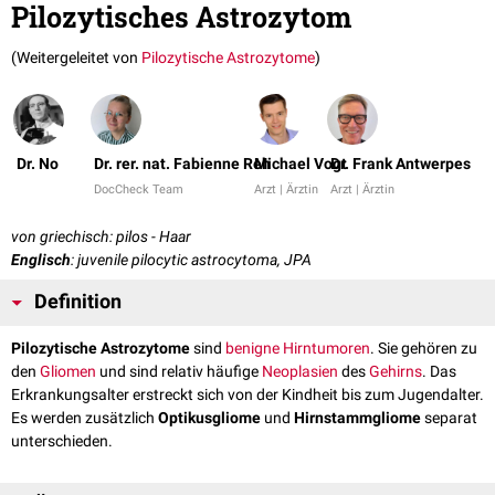
Pilozytisches Astrozytom
(Weitergeleitet von
Pilozytische Astrozytome
)
Dr. No
Dr. rer. nat. Fabienne Reh
Michael Vogt
Dr. Frank Antwerpes
DocCheck Team
Arzt | Ärztin
Arzt | Ärztin
von griechisch: pilos - Haar
Englisch
: juvenile pilocytic astrocytoma, JPA
Definition
Pilozytische Astrozytome
sind
benigne
Hirntumoren
. Sie gehören zu
den
Gliomen
und sind relativ häufige
Neoplasien
des
Gehirns
. Das
Erkrankungsalter erstreckt sich von der Kindheit bis zum Jugendalter.
Es werden zusätzlich
Optikusgliome
und
Hirnstammgliome
separat
unterschieden.