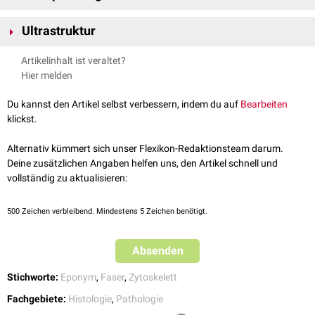
Rosenthal-Fasern kommen vor allem in
pilozytischen Astrozytomen
und
Ultrastruktur
bei dem
Morbus Alexander
vor. Sie finden sich aber auch bei reaktiver
Astrogliose
und
Fucosidose
.
Elektronenmikroskopisch
zeigen Rosenthal-Fasern eine dichte,
granulär
-
Artikelinhalt ist veraltet?
fibrilläre
Struktur, die überwiegend aus
aggregierten
Hier melden
Intermediärfilamenten
(v.a.
Desmin
-ähnlichen GFAP-Filamenten) sowie
aus
Hitzeschockproteinen
(insbesondere
HSP27
und
CRYAB
) besteht.
Du kannst den Artikel selbst verbessern, indem du auf
Bearbeiten
Diese Proteine wirken als molekulare
Chaperone
und sind Ausdruck einer
klickst.
chronischen Zellstressreaktion in
Astrozyten
(
Astrogliose
).
Alternativ kümmert sich unser Flexikon-Redaktionsteam darum.
Deine zusätzlichen Angaben helfen uns, den Artikel schnell und
vollständig zu aktualisieren:
500
Zeichen verbleibend. Mindestens 5 Zeichen benötigt.
Absenden
Stichworte:
Eponym
,
Faser
,
Zytoskelett
Fachgebiete:
Histologie
,
Pathologie