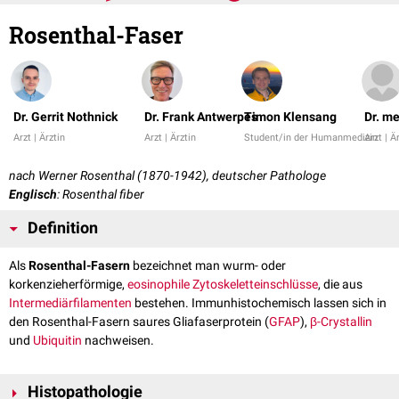
Rosenthal-Faser
Dr. Gerrit Nothnick
Dr. Frank Antwerpes
Timon Klensang
Dr. m
Arzt | Ärztin
Arzt | Ärztin
Student/in der Humanmedizin
Arzt | Ä
nach Werner Rosenthal (1870-1942), deutscher Pathologe
Englisch
: Rosenthal fiber
Definition
Als
Rosenthal-Fasern
bezeichnet man wurm- oder
korkenzieherförmige,
eosinophile
Zytoskeletteinschlüsse
, die aus
Intermediärfilamenten
bestehen. Immunhistochemisch lassen sich in
den Rosenthal-Fasern saures Gliafaserprotein (
GFAP
),
β-Crystallin
und
Ubiquitin
nachweisen.
Histopathologie