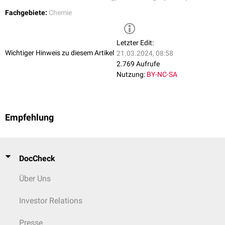
Bei der Behandlung mit Pemolin kam es vermehrt zu erhöhten
Fachgebiete:
Chemie
Leberenzymwerten
mit erhöhter
Hepatotoxizität
, wodurch es zu einer
Verordnungsbeschränkung kam. Nachdem es jedoch bei einigen
Patienten zu einem
akuten Leberversagen
kam, wurde die Substanz
Letzter Edit:
2006 vom Markt genommen.
Wichtiger Hinweis zu diesem Artikel
21.03.2024, 08:58
2.769 Aufrufe
Nutzung:
BY-NC-SA
Empfehlung
DocCheck
Über Uns
Investor Relations
Presse