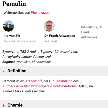
Pemolin
(Weitergeleitet von
Phenoxazol
)
Ina van Elk, Dr.
Frank
Ina van Elk
Dr. Frank Antwerpes
Antwerpes
Student/in der Zahnmedizin
Arzt | Ärztin
Synonyme: (
RS
)-2-Amino-5-phenyl-1,3-oxazol-4-on,
Phenylisohydantoin, Phenoxazol
Englisch
: pemoline, phenoxazole
Definition
Pemolin
ist ein
Arzneistoff
, der zur
Behandlung
des
Aufmerksamkeitsdefizit-Hyperaktivitätssyndroms
(ADHS) im
Kindesalters zugelassen war.
Chemie