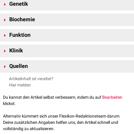
Genetik
NOXA wird durch das PMAIP1-
Gen
auf
Chromosom 18
am
Genlokus
Biochemie
18q21.32
kodiert
. Die
Proteinexpression
wird durch den
Tumorsuppressor
p53
reguliert und als Antwort auf
zellulären
Stress
,
NOXA zählt zu den
BH3-only-Proteinen
. Es besitzt eine einzelne
BH3-
z.B.
DNA-Schäden
erhöht. Derzeit (2022) gibt es drei bekannte Varianten
Funktion
Domäne
, über die es mit weiteren Mitgliedern der Bcl-2-Familie
des
humanen
Proteins
, die durch
alternatives Spleißen
entstehen.
interagieren
kann, sowie eine
C-terminale
mitochondriale targeting-
NOXA spielt eine Rolle bei der Vermittlung der
Apoptose
. Es ist an den
Domäne
(MTD).
Klinik
Mitochondrien
lokalisiert, wo es an das
antiapoptotische
Protein
Mcl-1
bindet. Durch diese Bindung wird der antiapoptotische Effekt von Mcl-1
Mutationen
im PMAPI1-Gen sind mit dem
adulten
T-Zell-Lymphom
sowie
neutralisiert. Zudem kann NOXA die
proteasomale
Degradation
von Mcl-
Quellen
mit dem
Mantelzelllymphom
assoziiert.
1
induzieren
und so den Zelltod weiter voranbringen.
Ploner C et al.
Noxa: at the tip of the balance between life and death
Artikelinhalt ist veraltet?
; Oncogene. 2008 Dec; 27(Suppl 1): S84–S92.
Hier melden
Roufayel R et al.
BH3-Only Proteins Noxa and Puma Are Key
Regulators of Induced Apoptosis
; Life 2022, 12(2), 256.
Du kannst den Artikel selbst verbessern, indem du auf
Bearbeiten
Genecards.
PMAIP1
; abgerufen am 03.06.2022
klickst.
Alternativ kümmert sich unser Flexikon-Redaktionsteam darum.
Deine zusätzlichen Angaben helfen uns, den Artikel schnell und
vollständig zu aktualisieren: