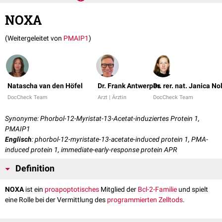
NOXA
(Weitergeleitet von
PMAIP1
)
Natascha van den Höfel
Dr. Frank Antwerpes
Dr. rer. nat. Janica No
DocCheck Team
Arzt | Ärztin
DocCheck Team
Synonyme: Phorbol-12-Myristat-13-Acetat-induziertes Protein 1,
PMAIP1
Englisch
: phorbol-12-myristate-13-acetate-induced protein 1, PMA-
induced protein 1, immediate-early-response protein APR
Definition
NOXA
ist ein
proapoptotisches
Mitglied der
Bcl-2-Familie
und spielt
eine Rolle bei der Vermittlung des
programmierten Zelltods
.