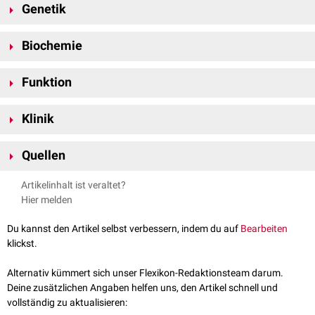
Genetik
NOXA wird durch das PMAIP1-
Gen
auf
Chromosom 18
am
Genlokus
Biochemie
18q21.32
kodiert
. Die
Proteinexpression
wird durch den
Tumorsuppressor
p53
reguliert und als Antwort auf
zellulären
Stress
,
NOXA zählt zu den
BH3-only-Proteinen
. Es besitzt eine einzelne
BH3-
z.B.
DNA-Schäden
erhöht. Derzeit (2022) gibt es drei bekannte Varianten
Funktion
Domäne
, über die es mit weiteren Mitgliedern der Bcl-2-Familie
des
humanen
Proteins
, die durch
alternatives Spleißen
entstehen.
interagieren
kann, sowie eine
C-terminale
mitochondriale targeting-
NOXA spielt eine Rolle bei der Vermittlung der
Apoptose
. Es ist an den
Domäne
(MTD).
Klinik
Mitochondrien
lokalisiert, wo es an das
antiapoptotische
Protein
Mcl-1
bindet. Durch diese Bindung wird der antiapoptotische Effekt von Mcl-1
Mutationen
im PMAPI1-Gen sind mit dem
adulten
T-Zell-Lymphom
sowie
neutralisiert. Zudem kann NOXA die
proteasomale
Degradation
von Mcl-
Quellen
mit dem
Mantelzelllymphom
assoziiert.
1
induzieren
und so den Zelltod weiter voranbringen.
Ploner C et al.
Noxa: at the tip of the balance between life and death
Artikelinhalt ist veraltet?
; Oncogene. 2008 Dec; 27(Suppl 1): S84–S92.
Hier melden
Roufayel R et al.
BH3-Only Proteins Noxa and Puma Are Key
Regulators of Induced Apoptosis
; Life 2022, 12(2), 256.
Du kannst den Artikel selbst verbessern, indem du auf
Bearbeiten
Genecards.
PMAIP1
; abgerufen am 03.06.2022
klickst.
Alternativ kümmert sich unser Flexikon-Redaktionsteam darum.
Deine zusätzlichen Angaben helfen uns, den Artikel schnell und
vollständig zu aktualisieren: