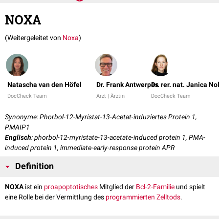
NOXA
(Weitergeleitet von
Noxa
)
Natascha van den Höfel
Dr. Frank Antwerpes
Dr. rer. nat. Janica No
DocCheck Team
Arzt | Ärztin
DocCheck Team
Synonyme: Phorbol-12-Myristat-13-Acetat-induziertes Protein 1,
PMAIP1
Englisch
: phorbol-12-myristate-13-acetate-induced protein 1, PMA-
induced protein 1, immediate-early-response protein APR
Definition
NOXA
ist ein
proapoptotisches
Mitglied der
Bcl-2-Familie
und spielt
eine Rolle bei der Vermittlung des
programmierten Zelltods
.