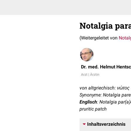
Notalgia par
(Weitergeleitet von
Notal
Dr. med. Helmut Hentsc
Arzt | Ärztin
von altgriechisch: νὠτος 
Synonyme: Notalgia pares
Englisch
: Notalgia par(a)
pruritic patch
Inhaltsverzeichnis