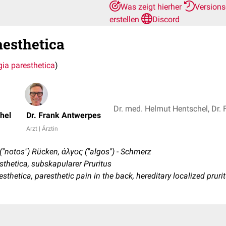
Was zeigt hierher
Version
erstellen
Discord
aesthetica
gia paresthetica
)
Dr. med. Helmut Hentschel, Dr.
hel
Dr. Frank Antwerpes
Arzt | Ärztin
("notos") Rü­cken, άλγος ("al­gos") - Schmerz
thetica, subskapularer Pruritus
esthetica, paresthetic pain in the back, hereditary localized prur