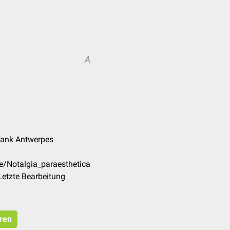
A
Frank Antwerpes
e/Notalgia_paraesthetica
Letzte Bearbeitung
eren