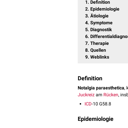
1
Definition
2
Epidemiologie
3
Ätiologie
4
Symptome
5
Diagnostik
6
Differentialdiagn
7
Therapie
8
Quellen
9
Weblinks
Definition
Notalgia paraesthetica
,
Juckreiz
am
Rücken
, in
ICD
-10 G58.8
Epidemiologie