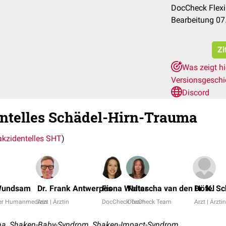
DocCheck Flexi
Bearbeitung 07
Zi
Was zeigt h
Versionsgesch
Discord
ntelles Schädel-Hirn-Trauma
akzidentelles SHT
)
Wundsam
Dr. Frank Antwerpes
Fiona Walter
Natascha van den Höfel
Dr. K. S
der Humanmedizin
Arzt | Ärztin
DocCheck Team
DocCheck Team
Arzt | Ärztin
ma, Shaken-Baby-Syndrom, Shaken-Impact-Syndrom