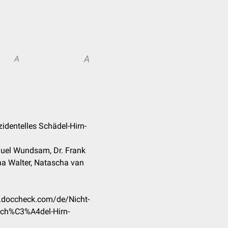
A
A
zidentelles Schädel-Hirn-
muel Wundsam, Dr. Frank
na Walter, Natascha van
on.doccheck.com/de/Nicht-
Sch%C3%A4del-Hirn-