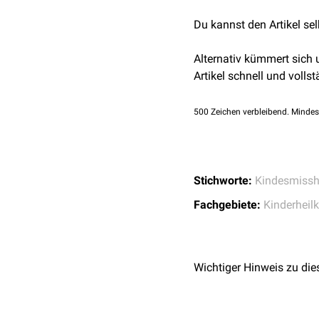
Aufgrund zu später Diag
zusätzlichen Aufprall de
Langzeitstörungen sind 
S3-Leitlinie Kindesm
einem Viertel der Fälle 
Syndrom
.
Du kannst den Artikel se
Schulleistungsschwäche
Pädagogig (Kinderschu
Als Hauptauslöser für ei
Artikel wurde in Kooper
Alternativ kümmert sich
[
2
]
Artikel schnell und vollst
500
Zeichen verbleibend. Mindes
Stichworte:
Kindesmiss
Fachgebiete:
Kinderheil
Wichtiger Hinweis zu die