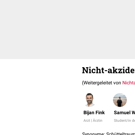
Nicht-akzide
(Weitergeleitet von
Nicht
Bijan Fink
Samuel 
Arzt | Ärztin
Student/in 
Synonyme: Schütteltrau