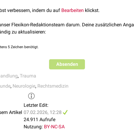
nose kommt es häufig zu bleibenden neurologischen Langzeits
s Schädels auf einer harten Oberfläche - spricht man auch von 
beispielsweise
Seh
- und
Hörstörungen
,
Lähmungen
oder
Entwick
isshandlung, - missbrauch, -vernachlässigung unter Einbindung 
sogar zum
Tod
.
lbst verbessern, indem du auf
Bearbeiten
klickst.
, Sprachentwicklungsstörungen).
tzleitlinie)
, Stand 2019
n NASHT wird in der Literatur häufig lang anhaltendes Schreien
ation mit der
Medizinischen Kinderschutzhotline
erstellt.
 unser Flexikon-Redaktionsteam darum. Deine zusätzlichen Anga
ändig zu aktualisieren:
tens 5 Zeichen benötigt.
Absenden
handlung
,
Trauma
kunde
,
Neurologie
,
Rechtsmedizin
Letzter Edit:
sem Artikel
07.02.2026, 12:28
24.911 Aufrufe
Nutzung:
BY-NC-SA