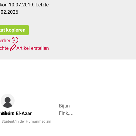
kon 10.07.2019. Letzte
.02.2026
tat kopieren
ierher
ichte
Artikel erstellen
Bijan
Fink,
chubert
Karim El-Azar
Samuel
Student/in der Humanmedizin
Wundsam
+ 5