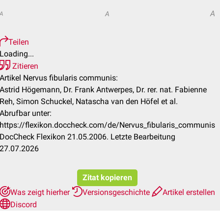
A
A
A
Teilen
Loading...
Zitieren
Artikel Nervus fibularis communis:
Astrid Högemann, Dr. Frank Antwerpes, Dr. rer. nat. Fabienne
Reh, Simon Schuckel, Natascha van den Höfel et al.
Abrufbar unter:
https://flexikon.doccheck.com/de/Nervus_fibularis_communis
DocCheck Flexikon 21.05.2006. Letzte Bearbeitung
27.07.2026
Zitat kopieren
Was zeigt hierher
Versionsgeschichte
Artikel erstellen
Discord