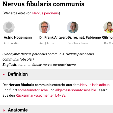
Nervus fibularis communis
(Weitergeleitet von
Nervus peroneus
)
Astrid Högemann
Dr. Frank Antwerpes
Dr. rer. nat. Fabienne Reh
Simo
Arzt | Ärztin
Arzt | Ärztin
DocCheck Team
DocCh
Synonyme: Nervus peroneus communis, Nervus peronaeus
communis (obsolet)
Englisch
: common fibular nerve, peroneal nerve
Definition
Der
Nervus fibularis communis
entsteht aus dem
Nervus ischiadicus
und führt
somatomotorische
und
allgemein-somatosensible
Fasern
aus den
Rückenmarkssegmenten
L4
–
S2
.
Anatomie