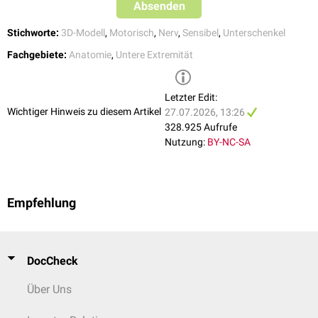
Absenden
Stichworte:
3D-Modell
,
Motorisch
,
Nerv
,
Sensibel
,
Unterschenkel
3D-Modell der Nerven des Beins. Der Nervus fibularis communis ist mit
Fachgebiete:
Anatomie
,
Untere Extremität
der Nummer 12 markiert.
Letzter Edit:
Wichtiger Hinweis zu diesem Artikel
27.07.2026, 13:26
328.925 Aufrufe
Sonographie des Nervus fibularis communis im Bereich des
Nutzung:
BY-NC-SA
Fibulaköpfchens
Empfehlung
DocCheck
Über Uns