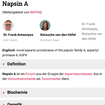
Napsin A
(Weitergeleitet von
NAPSA
)
Dr. Frank
Antwerpes,
Natascha van
Dr. Frank Antwerpes
Natascha van den Höfel
den Höfel
Arzt | Ärztin
DocCheck Team
Englisch
: novel aspartic proteinases of the pepsin family A,
aspartyl
protease 4, ASP4
Definition
Napsin A
ist ein
Enzym
aus der Gruppe der
Aspartatproteasen
, das in
der
Immunhistochemie
als
Tumormarker
dient.
Biochemie
Die
Protease
Napsin A wird als
Vorläuferprotein
exprimiert
und
Genetik
proteolytisch
gespalten. Das reife Protein hat eine Länge von 420