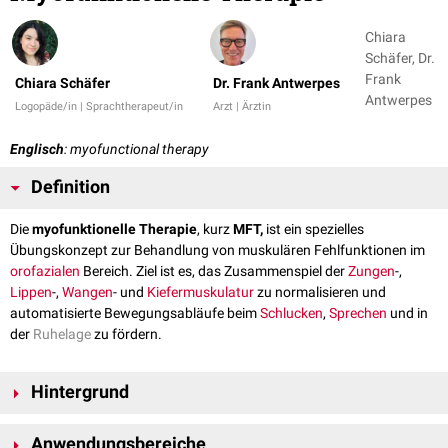
Chiara
Schäfer, Dr.
Frank
Chiara Schäfer
Dr. Frank Antwerpes
Antwerpes
Logopäde/in | Sprachtherapeut/in
Arzt | Ärztin
Englisch
: myofunctional therapy
Definition
Die
myofunktionelle Therapie
, kurz
MFT,
ist ein spezielles
Übungskonzept zur Behandlung von muskulären Fehlfunktionen im
orofazialen
Bereich. Ziel ist es, das Zusammenspiel der
Zungen
-,
Lippen
-,
Wangen
- und
Kiefermuskulatur
zu normalisieren und
automatisierte Bewegungsabläufe beim
Schlucken
,
Sprechen
und in
der
Ruhelage
zu fördern.
Hintergrund
Eine MFT dauert meist mehrere Monate und erfordert aktive Mitarbeit
Anwendungsbereiche
und tägliches Üben. Die Behandlung richtet sich sowohl an Kinder als