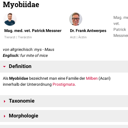
Myobiidae
Mag. m
vet.
Patrick
Mag. med. vet. Patrick Messner
Dr. Frank Antwerpes
Messner
Tierarzt | Tierärztin
Arzt | Ärztin
Dr. Fran
Antwer
von altgriechisch: mys - Maus
Englisch:
fur mite of mice
Definition
Als
Myobiidae
bezeichnet man eine Familie der
Milben
(Acari)
innerhalb der Unterordnung
Prostigmata
.
Taxonomie
Stamm:
Arthropoda
Morphologie
Unterstamm:
Amandibulata
Klasse:
Arachnida
Myobiidae-Arten sind kleine (etwa 0,3
mm
lang) Milben, die lang