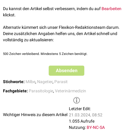
Pteracarus
Du kannst den Artikel selbst verbessern, indem du auf
Bearbeiten
Radfordia
klickst.
Sarcopterinus
Thyromyobia
Alternativ kümmert sich unser Flexikon-Redaktionsteam darum.
Deine zusätzlichen Angaben helfen uns, den Artikel schnell und
vollständig zu aktualisieren:
500
Zeichen verbleibend. Mindestens 5 Zeichen benötigt.
Absenden
Stichworte:
Milbe
,
Nagetier
,
Parasit
Fachgebiete:
Parasitologie
,
Veterinärmedizin
Letzter Edit:
Wichtiger Hinweis zu diesem Artikel
21.03.2024, 08:52
1.055 Aufrufe
Nutzung:
BY-NC-SA