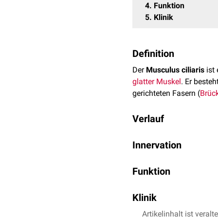
4
Funktion
5
Klinik
Definition
Der
Musculus ciliaris
ist
glatter
Muskel
. Er beste
gerichteten Fasern (
Brüc
Verlauf
Der Musculus ciliaris ent
Innervation
an. Der Musculus ciliaris
die er seine Wirkung aus
Die innervierenden Nerv
Funktion
mit dem
Nervus oculomo
parasympathischen
Fase
Bei
Kontraktion
der Muscu
Klinik
entspannt. Durch die En
so ihre
Refraktionseigen
Der
Artikelinhalt ist veralt
anteriore
Teil der Zil