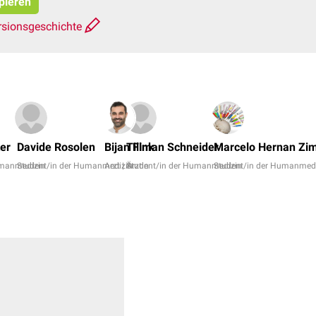
opieren
rsionsgeschichte
er
Davide Rosolen
Bijan Fink
Tillman Schneider
Marcelo Hernan Zi
umanmedizin
Student/in der Humanmedizin
Arzt | Ärztin
Student/in der Humanmedizin
Student/in der Humanmed