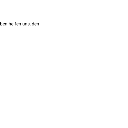
tion
.
en
Schlemm-Kanal
ben helfen uns, den