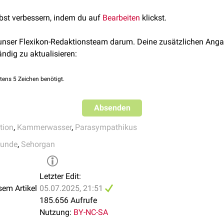
es Musculus ciliaris entscheidend für den Ablauf der
Akkommoda
lbst verbessern, indem du auf
Bearbeiten
klickst.
ke-Muskel
durch
Kontraktion
den
Kammerwasserabfluss
über d
 unser Flexikon-Redaktionsteam darum. Deine zusätzlichen Anga
ändig zu aktualisieren:
tens 5 Zeichen benötigt.
Absenden
ion
,
Kammerwasser
,
Parasympathikus
kunde
,
Sehorgan
Letzter Edit:
sem Artikel
05.07.2025, 21:51
185.656 Aufrufe
Nutzung:
BY-NC-SA