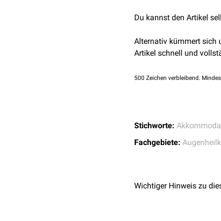
erkennbar.
Somit ist die Funktion d
Du kannst den Artikel se
Außerdem kann der
Brüc
erhöhen.
Alternativ kümmert sich
Artikel schnell und vollst
500
Zeichen verbleibend. Mindes
Stichworte:
Akkommodat
Fachgebiete:
Augenheil
Wichtiger Hinweis zu die