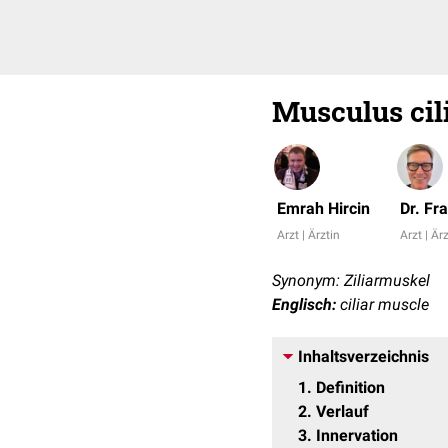
Musculus cil
Emrah Hircin
Dr. Fr
Arzt | Ärztin
Arzt | Är
Synonym: Ziliarmuskel
Englisch:
ciliar muscle
Inhaltsverzeichnis
1
Definition
2
Verlauf
3
Innervation