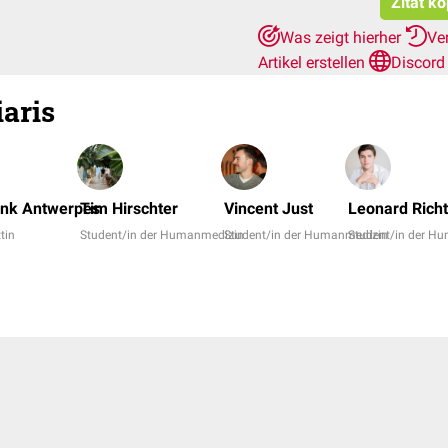
Zitat k
Was zeigt hierher
Ve
Artikel erstellen
Discord
iaris
ank Antwerpes
Tim Hirschter
Vincent Just
Leonard Richt
ztin
Student/in der Humanmedizin
Student/in der Humanmedizin
Student/in der H