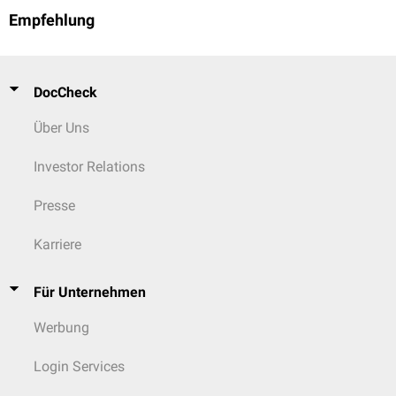
Empfehlung
DocCheck
Über Uns
Investor Relations
Presse
Karriere
Für Unternehmen
Werbung
Login Services