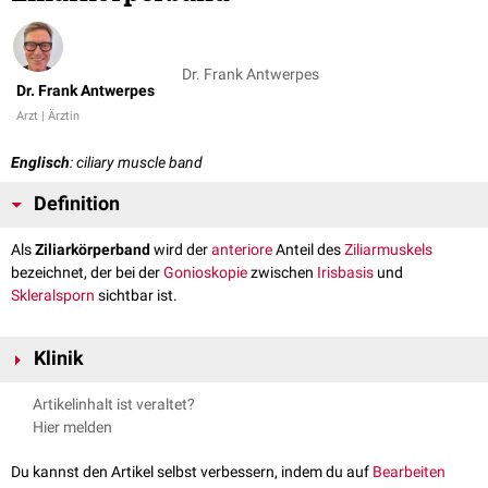
Dr. Frank Antwerpes
Dr. Frank Antwerpes
Arzt | Ärztin
Englisch
: ciliary muscle band
Definition
Als
Ziliarkörperband
wird der
anteriore
Anteil des
Ziliarmuskels
bezeichnet, der bei der
Gonioskopie
zwischen
Irisbasis
und
Skleralsporn
sichtbar ist.
Klinik
Das Ziliarkörperband ist eine Orientierungmarke für die Beurteilung des
Artikelinhalt ist veraltet?
Kammerwinkels
. Es ist gonioskopisch als rosafarbenes, mattbraunes bis
Hier melden
schiefergraues Band erkennbar.
Du kannst den Artikel selbst verbessern, indem du auf
Bearbeiten