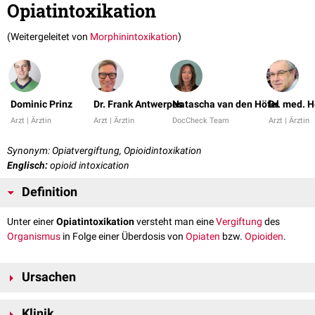
Opiatintoxikation
(Weitergeleitet von
Morphinintoxikation
)
Dominic Prinz
Dr. Frank Antwerpes
Natascha van den Höfel
Dr. med. 
Arzt | Ärztin
Arzt | Ärztin
DocCheck Team
Arzt | Ärztin
Synonym: Opiatvergiftung, Opioidintoxikation
Englisch:
opioid intoxication
Definition
Unter einer
Opiatintoxikation
versteht man eine
Vergiftung
des
Organismus
in Folge einer Überdosis von
Opiaten
bzw.
Opioiden
.
Ursachen
Neben einem Missbrauch illegaler
Drogen
(insb.
Heroin
) kann eine
Klinik
ärztliche Fehldosierung oder ein falsches Handling von
Fentanyl
-