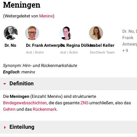
Meningen
(Weitergeleitet von
Meninx
)
Dr. No, 
Frank
Antwer
Dr. No
Dr. Frank Antwerpes
Dr. Regina Dölken
Isabel Keller
+ 9
Arzt | Ärztin
Arzt | Ärztin
DocCheck Team
Synonym: Hirn- und Rückenmarkshäute
Englisch
: meninx
Definition
Die
Meningen
(Einzahl: Meninx) sind strukturierte
Bindegewebsschichten
, die das gesamte
ZNS
umschließen, also das
Gehirn
und das
Rückenmark
.
Einteilung
Aufgrund ihrer Topographie und kleiner baulicher Unterschiede