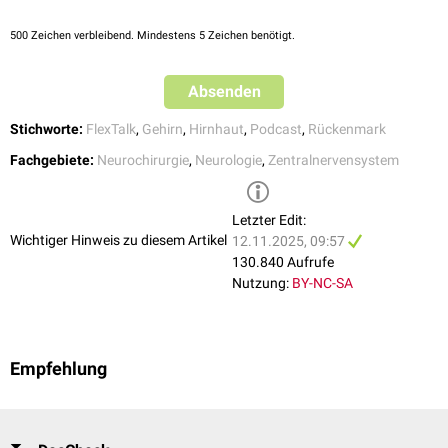
verwachsen. Im Bereich des Rückenmarks ist die Dura nicht mit dem
Sinus umgreifendes inneres Blatt (Lamina interna) unterteilt wird.
Periost verbunden, sondern durch den
Epiduralraum
getrennt.
500
Zeichen verbleibend. Mindestens 5 Zeichen benötigt.
Absenden
Stichworte:
FlexTalk
,
Gehirn
,
Hirnhaut
,
Podcast
,
Rückenmark
Fachgebiete:
Neurochirurgie
,
Neurologie
,
Zentralnervensystem
Letzter Edit:
Wichtiger Hinweis zu diesem Artikel
12.11.2025, 09:57
130.840 Aufrufe
Nutzung:
BY-NC-SA
Anatomie der Meningen
Empfehlung