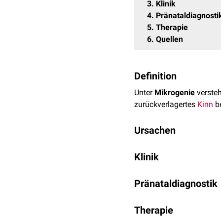
3
Klinik
4
Pränataldiagnosti
5
Therapie
6
Quellen
Definition
Unter
Mikrogenie
versteh
zurückverlagertes
Kinn
b
Ursachen
Eine Mikrogenie kann an
Klinik
bestimmten
Fehlbildun
Lemli-Opitz-Syndrom
. S
Die Mikrogenie führt zu 
Pränataldiagnostik
Vogelgesicht
. Die
Okklus
Erworbene Mikrogenien si
eingeschränkt. Zusätzli
einer Wachstumshemmun
Eine Mikrogenie kann be
Therapie
Kopf des Fetus
sonograp