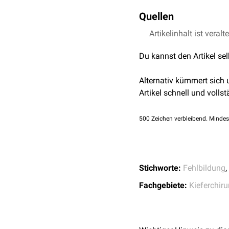
Fötus geachtet werden, 
Zur Korrektur einer Mikro
führen können. Die Verd
Quellen
Die Wahl des Operations
Das Fehlen der Spalte z
Unterkiefers zur
Maxilla
.
Benacerrad B. R., Bromley
Artikelinhalt ist veralt
Früherkennungszeichen ei
die
Kallusdistraktion
des 
Chromosomen-Microarra
Du kannst den Artikel se
vorliegt.
Alternativ kümmert sich
Artikel schnell und vollst
500
Zeichen verbleibend. Mindes
Stichworte:
Fehlbildung
,
Fachgebiete:
Kieferchiru