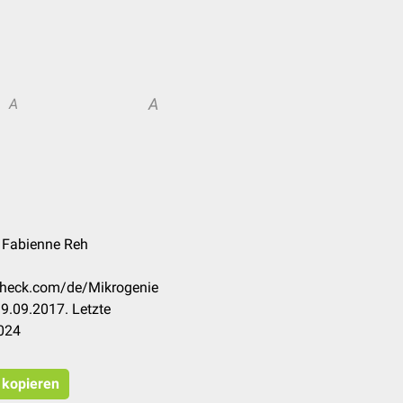
A
A
, Fabienne Reh
ccheck.com/de/Mikrogenie
9.09.2017. Letzte
024
t kopieren