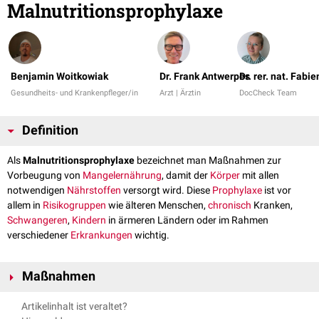
Malnutritionsprophylaxe
Benjamin Woitkowiak
Dr. Frank Antwerpes
Dr. rer. nat. Fabi
Gesundheits- und Krankenpfleger/in
Arzt | Ärztin
DocCheck Team
Definition
Als
Malnutritionsprophylaxe
bezeichnet man Maßnahmen zur
Vorbeugung von
Mangelernährung
, damit der
Körper
mit allen
notwendigen
Nährstoffen
versorgt wird. Diese
Prophylaxe
ist vor
allem in
Risikogruppen
wie älteren Menschen,
chronisch
Kranken,
Schwangeren
,
Kindern
in ärmeren Ländern oder im Rahmen
verschiedener
Erkrankungen
wichtig.
Maßnahmen
Maßnahmen im Rahmen der Malnutritionsprophylaxe umfassen z.B.:
Artikelinhalt ist veraltet?