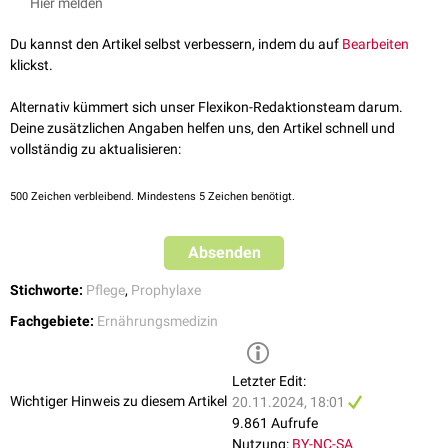
Ernährungsberatung
und Erstellung eines individuellen
Hier melden
Ernährungsplans
regelmäßige
Gewichtskontrolle
und Überprüfung von
Blutwerten
zur
Du kannst den Artikel selbst verbessern, indem du auf
Bearbeiten
Früherkennung
klickst.
Anreicherung der
Nahrung
, z.B. durch die Gabe von
hochkalorischer
Kost
oder
Nahrungsergänzungsmitteln
Alternativ kümmert sich unser Flexikon-Redaktionsteam darum.
Förderung des
Appetits
bzw. der Essenslust durch Anpassung von
Deine zusätzlichen Angaben helfen uns, den Artikel schnell und
Geschmack
und
Konsistenz
, Bereitstellung kleiner, häufiger
vollständig zu aktualisieren:
Mahlzeiten
Prävention
von
Schluckstörungen
und den möglichen
500
Zeichen verbleibend. Mindestens 5 Zeichen benötigt.
Komplikationen
, z.B. durch
logopädische
Therapie
und
Konsistenzanpassung
Absenden
Schulung von
Pflegepersonal
und Angehörigen
Stichworte:
Pflege
,
Prophylaxe
Fachgebiete:
Ernährungsmedizin
Letzter Edit:
Wichtiger Hinweis zu diesem Artikel
20.11.2024, 18:01
9.861 Aufrufe
Nutzung:
BY-NC-SA